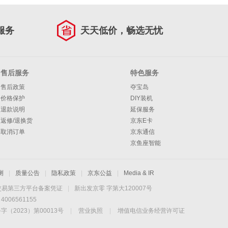
服务
天天低价，畅选无忧
售后服务
特色服务
售后政策
夺宝岛
价格保护
DIY装机
退款说明
延保服务
返修/退换货
京东E卡
取消订单
京东通信
京鱼座智能
测
|
质量公告
|
隐私政策
|
京东公益
|
Media & IR
交易第三方平台备案凭证
|
新出发京零 字第大120007号
06561155
2023）第00013号
|
营业执照
|
增值电信业务经营许可证