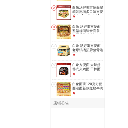
整箱国产网红 经典
火鸡面119g*10袋
白象汤好喝方便面整
2
箱装泡面多口味方便
速食 【24袋整箱】
￥
老母鸡汤110g*24袋
白象 汤好喝方便面
3
整箱桶面速食面条
泡面桶装整箱组合装
￥
【4口味12桶】老母
鸡+招牌猪骨+辣牛
白象 汤好喝方便面
4
肉+羊肉 共1392g
老母鸡汤招牌猪骨泡
面组合方便速食多口
￥
味袋装整箱 海鲜浓
汤111g*5袋
白象方便面 大辣娇
5
韩式火鸡面 干拌面
泡面 超辣速食袋装
￥
整箱国产网红 经典
火鸡面119g*5袋
白象面饼120克方便
6
面泡面新款红烧牛肉
老坛酸菜原汁猪骨整
￥
箱囤货速食 【8口味
24袋整箱】混合口
店铺公告
味 共3462g