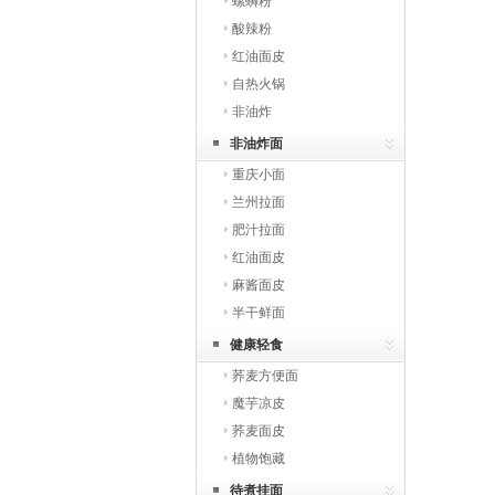
螺蛳粉
酸辣粉
红油面皮
自热火锅
非油炸
非油炸面
重庆小面
兰州拉面
肥汁拉面
红油面皮
麻酱面皮
半干鲜面
健康轻食
荞麦方便面
魔芋凉皮
荞麦面皮
植物饱藏
待煮挂面