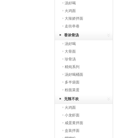
汤好喝
火鸡面
大辣娇拌面
走街串巷
香浓骨汤
汤好喝
大骨面
珍骨汤
精炖系列
汤好喝桶面
多半袋面
粉面菜蛋
无辣不欢
火鸡面
小龙虾面
咸蛋黄拌面
盒装拌面