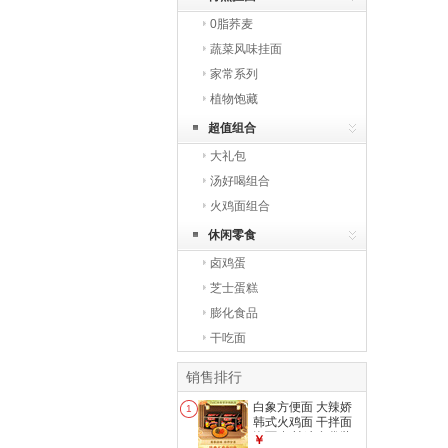
0脂荞麦
蔬菜风味挂面
家常系列
植物饱藏
超值组合
大礼包
汤好喝组合
火鸡面组合
休闲零食
卤鸡蛋
芝士蛋糕
膨化食品
干吃面
销售排行
白象方便面 大辣娇
1
韩式火鸡面 干拌面
泡面 超辣速食袋装
￥