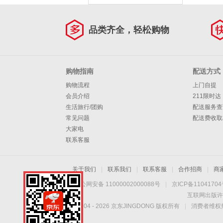
品类齐全，轻松购物
购物指南
配送方式
购物流程
上门自提
会员介绍
211限时达
生活旅行/团购
配送服务查
常见问题
配送费收取
大家电
联系客服
关于我们
|
联系我们
|
联系客服
|
合作招商
|
商
京公网安备 11000002000088号
|
京ICP备1104170
互联网出版许
Copyright © 2004 -
2026
京东JINGDONG 版权所有
|
消费者维权热