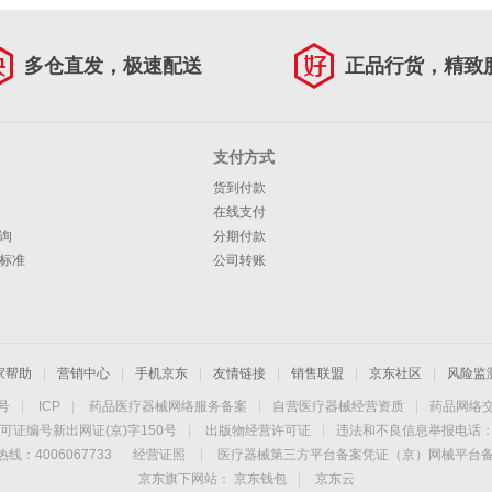
多仓直发，极速配送
正品行货，精致
支付方式
货到付款
在线支付
询
分期付款
标准
公司转账
家帮助
|
营销中心
|
手机京东
|
友情链接
|
销售联盟
|
京东社区
|
风险监
4号
|
ICP
|
药品医疗器械网络服务备案
|
自营医疗器械经营资质
|
药品网络
可证编号新出网证(京)字150号
|
出版物经营许可证
|
违法和不良信息举报电话：40
线：4006067733
经营证照
|
医疗器械第三方平台备案凭证（京）网械平台备字（
京东旗下网站：
京东钱包
|
京东云