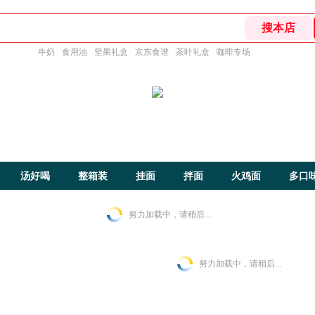
牛奶
食用油
坚果礼盒
京东食谱
茶叶礼盒
咖啡专场
汤好喝
整箱装
挂面
拌面
火鸡面
多口
努力加载中，请稍后...
努力加载中，请稍后...