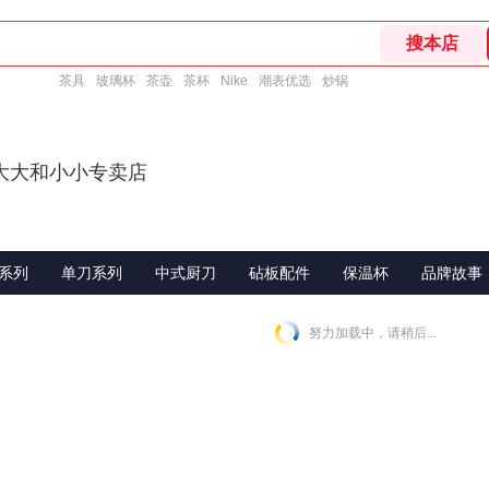
茶具
玻璃杯
茶壶
茶杯
Nike
潮表优选
炒锅
大大和小小专卖店
系列
单刀系列
中式厨刀
砧板配件
保温杯
品牌故事
努力加载中，请稍后...