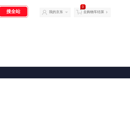
0
我的京东
去购物车结算