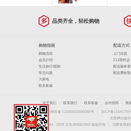
￥
厨房刀具套装
H332-D水果刀
品类齐全，轻松购物
购物指南
配送方式
购物流程
上门自提
会员介绍
211限时达
生活旅行/团购
配送服务查
常见问题
配送费收取
大家电
联系客服
关于我们
|
联系我们
|
联系客服
|
合作招商
|
商
京公网安备 11000002000088号
|
京ICP备1104170
互联网出版许
Copyright © 2004 -
2026
京东JINGDONG 版权所有
|
消费者维权热