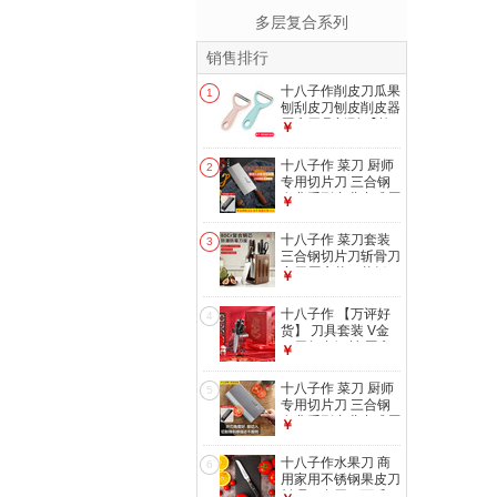
多层复合系列
销售排行
十八子作削皮刀瓜果
1
刨刮皮刀刨皮削皮器
厨房用具新型 【单
￥
个颜色随机发】W-
111
十八子作 菜刀 厨师
2
专用切片刀 三合钢
名典系列专业中式厨
￥
刀桑刀 名典2号桑刀
十八子作 菜刀套装
3
三合钢切片刀斩骨刀
家用厨房菜刀菜板二
￥
合一刀具套装 铭锦
刀具+墨梅刀座组合
十八子作 【万评好
4
7件套
货】 刀具套装 V金
三层复合钢材 厨房
￥
七件菜刀套装
十八子作 菜刀 厨师
5
专用切片刀 三合钢
名典系列专业中式厨
￥
刀桑刀 名典1号厨片
刀
十八子作水果刀 商
6
用家用不锈钢果皮刀
料理刀多用刀西瓜刀