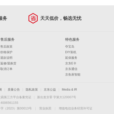
服务
天天低价，畅选无忧
售后服务
特色服务
售后政策
夺宝岛
价格保护
DIY装机
退款说明
延保服务
返修/退换货
京东E卡
取消订单
京东通信
京鱼座智能
测
|
质量公告
|
隐私政策
|
京东公益
|
Media & IR
交易第三方平台备案凭证
|
新出发京零 字第大120007号
06561155
2023）第00013号
|
营业执照
|
增值电信业务经营许可证