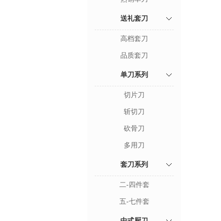
送礼套刀
高档套刀
品质套刀
单刀系列
切片刀
斩切刀
砍骨刀
多用刀
套刀系列
二-四件套
五-七件套
中式厨刀