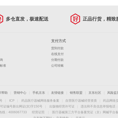
多仓直发，极速配送
正品行货，精致
支付方式
货到付款
在线支付
询
分期付款
标准
公司转账
家帮助
|
营销中心
|
手机京东
|
友情链接
|
销售联盟
|
京东社区
|
风险监
4号
|
ICP
|
药品医疗器械网络服务备案
|
自营医疗器械经营资质
|
药品网络
可证编号新出网证(京)字150号
|
出版物经营许可证
|
违法和不良信息举报电话：40
线：4006067733
经营证照
|
医疗器械第三方平台备案凭证（京）网械平台备字（