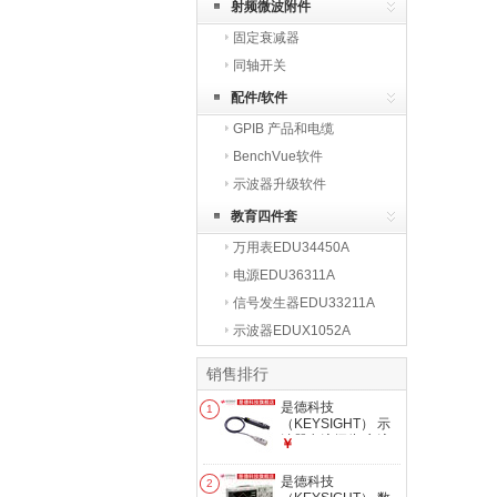
射频微波附件
固定衰减器
同轴开关
配件/软件
GPIB 产品和电缆
BenchVue软件
示波器升级软件
教育四件套
万用表EDU34450A
电源EDU36311A
信号发生器EDU33211A
示波器EDUX1052A
销售排行
是德科技
1
（KEYSIGHT） 示
波器电流探头 交流/
￥
直流电流探头 示波
器附件 1147B
是德科技
2