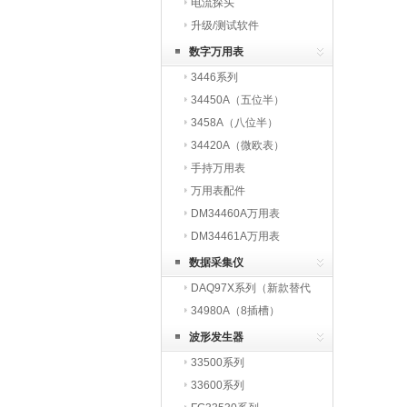
电流探头
升级/测试软件
数字万用表
3446系列
34450A（五位半）
3458A（八位半）
34420A（微欧表）
手持万用表
万用表配件
DM34460A万用表
DM34461A万用表
数据采集仪
DAQ97X系列（新款替代
3497X系列）
34980A（8插槽）
波形发生器
33500系列
33600系列