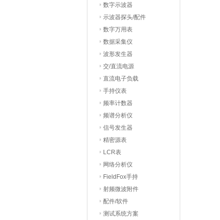
数字示波器
示波器探头/配件
数字万用表
数据采集仪
波形发生器
交/直流电源
直流电子负载
手持仪表
频率计数器
频谱分析仪
信号发生器
精密源表
LCR表
网络分析仪
FieldFox手持
射频微波附件
配件/软件
测试系统方案