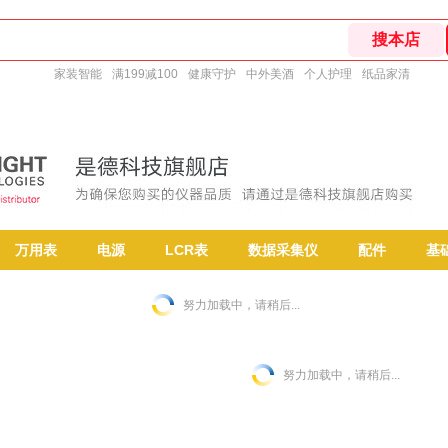
家装智能
满199减100
健康守护
中外美酒
个人护理
纸品家清
万用表
电源
LCR表
数据采集仪
配件
基
努力加载中，请稍后...
努力加载中，请稍后...