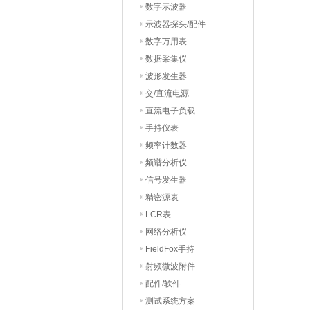
数字示波器
示波器探头/配件
数字万用表
数据采集仪
波形发生器
交/直流电源
直流电子负载
手持仪表
频率计数器
频谱分析仪
信号发生器
精密源表
LCR表
网络分析仪
FieldFox手持
射频微波附件
配件/软件
测试系统方案