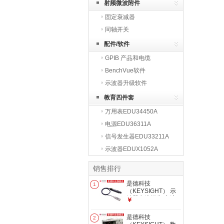
射频微波附件
固定衰减器
同轴开关
配件/软件
GPIB 产品和电缆
BenchVue软件
示波器升级软件
教育四件套
万用表EDU34450A
电源EDU36311A
信号发生器EDU33211A
示波器EDUX1052A
销售排行
是德科技
1
（KEYSIGHT） 示
波器电流探头 交流/
￥
直流电流探头 示波
器附件 1147B
是德科技
2