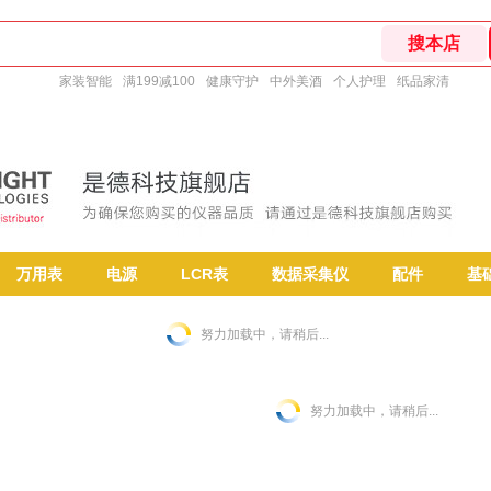
家装智能
满199减100
健康守护
中外美酒
个人护理
纸品家清
万用表
电源
LCR表
数据采集仪
配件
基
努力加载中，请稍后...
努力加载中，请稍后...