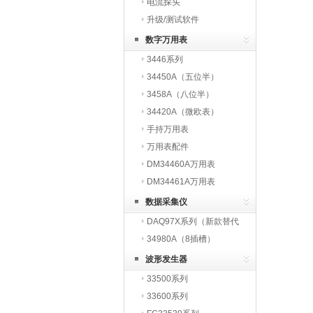
电流探头
升级/测试软件
数字万用表
3446系列
34450A（五位半）
3458A（八位半）
34420A（微欧表）
手持万用表
万用表配件
DM34460A万用表
DM34461A万用表
数据采集仪
DAQ97X系列（新款替代
3497X系列）
34980A（8插槽）
波形发生器
33500系列
33600系列