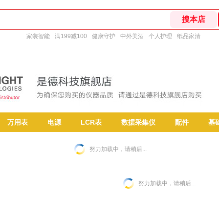
家装智能
满199减100
健康守护
中外美酒
个人护理
纸品家清
万用表
电源
LCR表
数据采集仪
配件
基
努力加载中，请稍后...
努力加载中，请稍后...