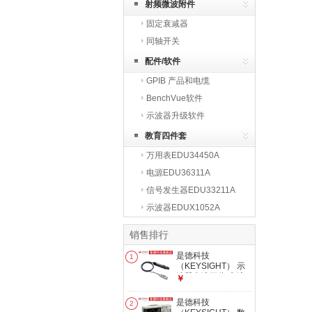
射频微波附件
固定衰减器
同轴开关
配件/软件
GPIB 产品和电缆
BenchVue软件
示波器升级软件
教育四件套
万用表EDU34450A
电源EDU36311A
信号发生器EDU33211A
示波器EDUX1052A
销售排行
是德科技
1
（KEYSIGHT） 示
波器电流探头 交流/
￥
直流电流探头 示波
器附件 1147B
是德科技
2