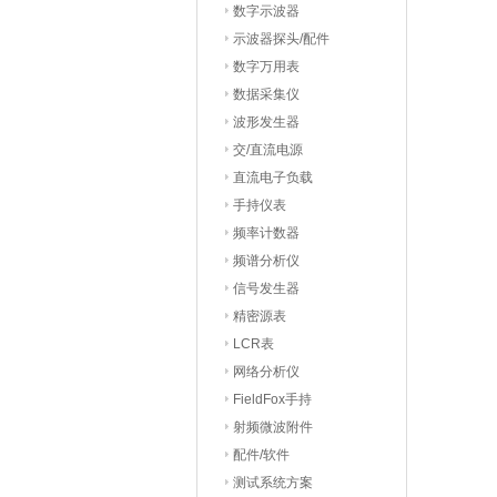
数字示波器
示波器探头/配件
数字万用表
数据采集仪
波形发生器
交/直流电源
直流电子负载
手持仪表
频率计数器
频谱分析仪
信号发生器
精密源表
LCR表
网络分析仪
FieldFox手持
射频微波附件
配件/软件
测试系统方案