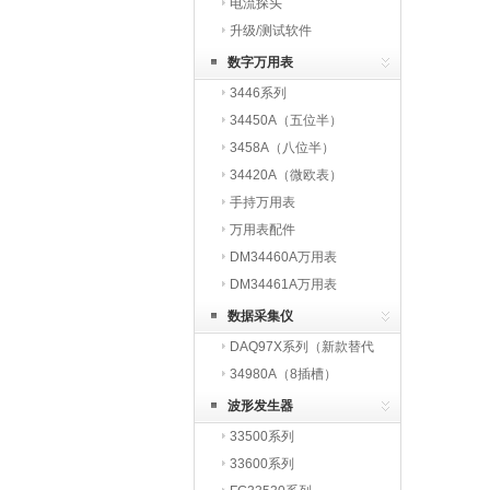
电流探头
升级/测试软件
数字万用表
3446系列
34450A（五位半）
3458A（八位半）
34420A（微欧表）
手持万用表
万用表配件
DM34460A万用表
DM34461A万用表
数据采集仪
DAQ97X系列（新款替代
3497X系列）
34980A（8插槽）
波形发生器
33500系列
33600系列