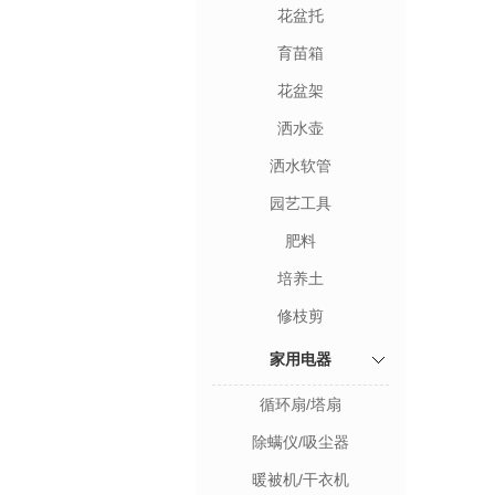
花盆托
育苗箱
花盆架
洒水壶
洒水软管
园艺工具
肥料
培养土
修枝剪
家用电器
循环扇/塔扇
除螨仪/吸尘器
暖被机/干衣机