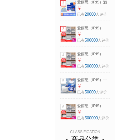
爱丽思（IRIS）酒
2
升 白色【3-4人适
精湿巾消毒杀菌桶
￥
用】
装湿纸巾厨房清洁
20000
已有
人评价
马桶除菌纸便携小
包75%湿巾 【超
爱丽思（IRIS）
3
值】酒精湿巾300片
【买3免1】爱丽思
￥
收纳箱整理箱塑料
500000
已有
人评价
抽屉式收纳箱储物
箱衣服收纳盒 爆
爱丽思（IRIS）
4
*59L BC-500D 白
【买3免1】爱丽思
￥
色
收纳箱整理箱塑料
500000
已有
人评价
抽屉式收纳箱储物
箱衣服收纳盒 46L
爱丽思（IRIS）一
5
BC-450D 白色
次性防护口罩秋冬
￥
季防寒防风儿童口
50000
已有
人评价
罩女男士成人款n95
口罩可选 【3D立
爱丽思（IRIS）
6
体/白色】50枚
【买3免1】爱丽思
￥
收纳箱整理箱塑料
500000
已有
人评价
抽屉式收纳箱储物
箱衣服收纳盒 37L
CLASSIFICATION
BC-450 白色*限量
商品分类
补贴款