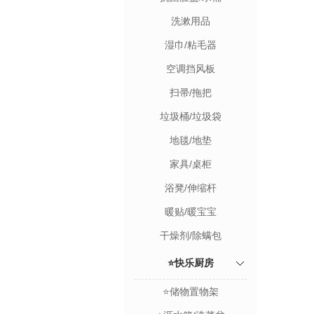
洗漱用品
湿巾/粘毛器
空调挡风板
扫帚/拖把
垃圾桶/垃圾袋
地毯/地垫
家具/桌柜
浴凳/伸缩杆
暖贴/暖宝宝
干燥剂/除螨包
⭐快乐厨房
⭐储物置物架