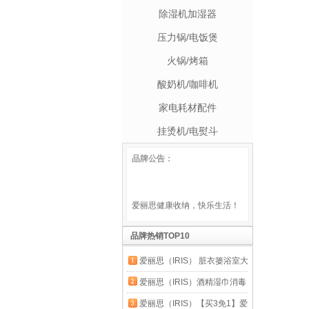
除湿机加湿器
压力锅/电饭煲
火锅/烤箱
酸奶机/咖啡机
家电耗材配件
挂烫机/电熨斗
品牌公告：
爱丽思健康收纳，快乐生活！
品牌热销TOP10
爱丽思（IRIS） 脏衣篓浴室大
号脏衣篓塑料洗衣篮装脏衣服
爱丽思（IRIS）酒精湿巾消毒
污衣篮子桶收纳筐衣篮
杀菌桶装湿纸巾厨房清洁马桶
爱丽思（IRIS）【买3免1】爱