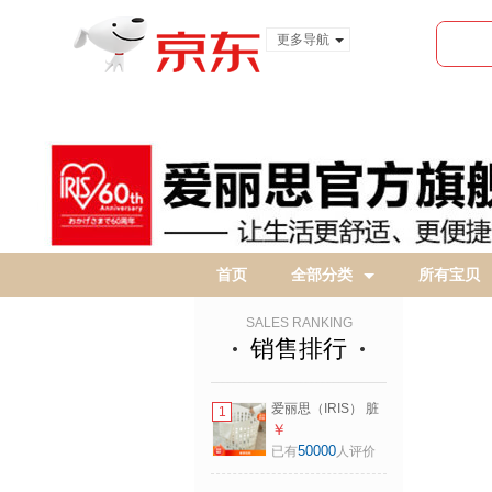
更多导航
服装城
食品
金融
首页
全部分类
所有宝贝
SALES RANKING
销售排行
爱丽思（IRIS） 脏
1
衣篓浴室大号脏衣
￥
篓塑料洗衣篮装脏
50000
已有
人评价
衣服污衣篮子桶收
纳筐衣篮 【爆】39