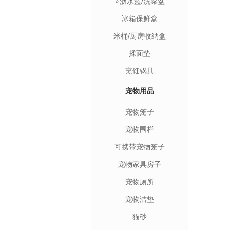
⭐沥水篮/洗菜盆
冰箱保鲜盒
米桶/厨房收纳盒
揉面垫
烹饪锅具
宠物用品
宠物笼子
宠物围栏
可携带宠物笼子
宠物家具房子
宠物厕所
宠物洁垫
猫砂