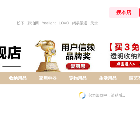
松下
蘇泊爾
Yeelight
LOVO
網易嚴選
天堂
收纳用品
家用电器
宠物用品
生活用品
园艺
努力加载中，请稍后...