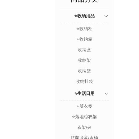
⭐收纳用品
⭐收纳柜
⭐收纳箱
收纳盒
收纳架
收纳篮
收纳挂袋
⭐生活日用
⭐脏衣篓
⭐落地晾衣架
衣架/夹
抗菌脸盆/水桶