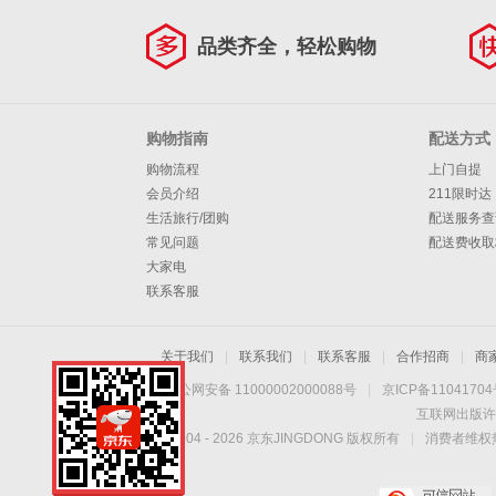
品类齐全，轻松购物
购物指南
配送方式
购物流程
上门自提
会员介绍
211限时达
生活旅行/团购
配送服务查
常见问题
配送费收取
大家电
联系客服
关于我们
|
联系我们
|
联系客服
|
合作招商
|
商
京公网安备 11000002000088号
|
京ICP备1104170
互联网出版许
Copyright © 2004 -
2026
京东JINGDONG 版权所有
|
消费者维权热
手机扫一扫，劲爆优