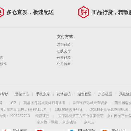
多仓直发，极速配送
正品行货，精致
支付方式
货到付款
在线支付
询
分期付款
标准
公司转账
家帮助
|
营销中心
|
手机京东
|
友情链接
|
销售联盟
|
京东社区
|
风险监
4号
|
ICP
|
药品医疗器械网络服务备案
|
自营医疗器械经营资质
|
药品网络
可证编号新出网证(京)字150号
|
出版物经营许可证
|
违法和不良信息举报电话：40
线：4006067733
经营证照
|
医疗器械第三方平台备案凭证（京）网械平台备字（
京东旗下网站：
京东钱包
|
京东云