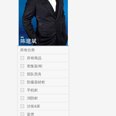
所有分类
所有商品
密集架/柜
部队营具
防爆器材柜
手机柜
消防柜
沙发&床
架类