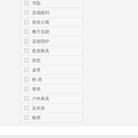
书架
卖场陈列
宿舍公寓
餐厅后厨
适老陪护
套房家具
床垫
桌类
柜-类
凳类
户外家具
实木床
椅类