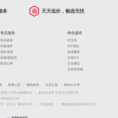
服务
天天低价，畅选无忧
售后服务
特色服务
售后政策
夺宝岛
价格保护
DIY装机
退款说明
延保服务
返修/退换货
京东E卡
取消订单
京东通信
京鱼座智能
测
|
质量公告
|
隐私政策
|
京东公益
|
Media & IR
交易第三方平台备案凭证
|
新出发京零 字第大120007号
06561155
2023）第00013号
|
营业执照
|
增值电信业务经营许可证