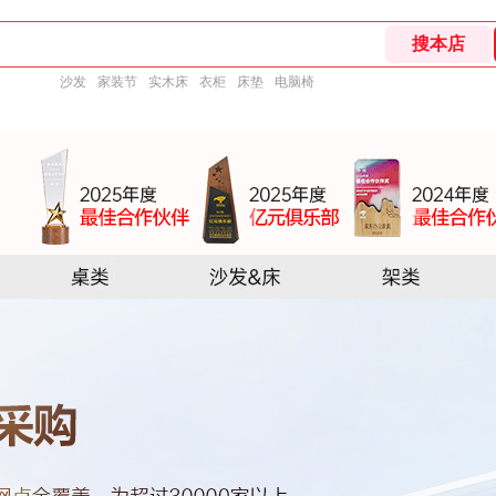
沙发
家装节
实木床
衣柜
床垫
电脑椅