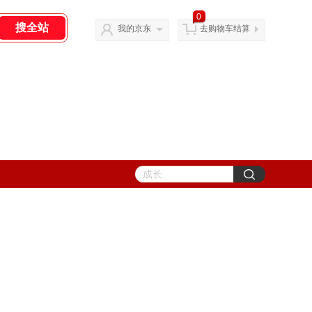
0
我的京东
去购物车结算