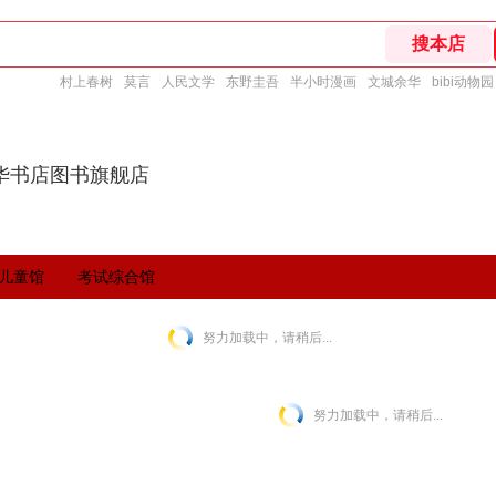
村上春树
莫言
人民文学
东野圭吾
半小时漫画
文城余华
bibi动物园
华书店图书旗舰店
儿童馆
考试综合馆
努力加载中，请稍后...
努力加载中，请稍后...