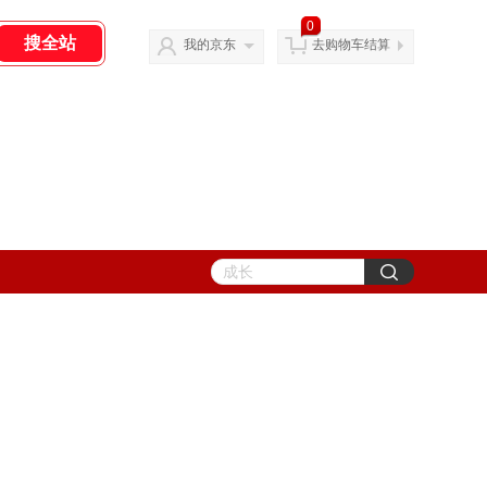
0
我的京东
去购物车结算