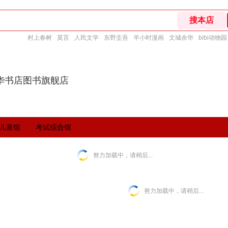
村上春树
莫言
人民文学
东野圭吾
半小时漫画
文城余华
bibi动物园
华书店图书旗舰店
儿童馆
考试综合馆
努力加载中，请稍后...
努力加载中，请稍后...