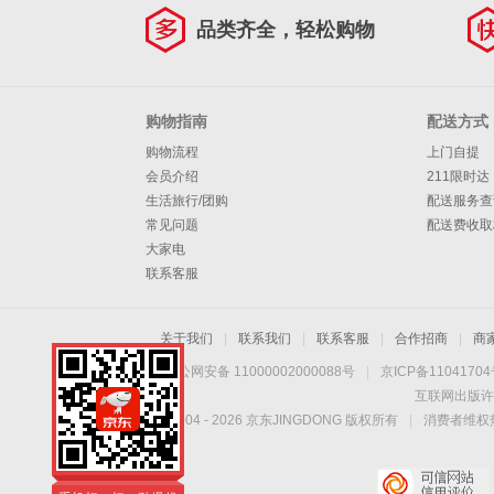
品类齐全，轻松购物
购物指南
配送方式
购物流程
上门自提
会员介绍
211限时达
生活旅行/团购
配送服务查
常见问题
配送费收取
大家电
联系客服
关于我们
|
联系我们
|
联系客服
|
合作招商
|
商
京公网安备 11000002000088号
|
京ICP备1104170
互联网出版许
Copyright © 2004 -
2026
京东JINGDONG 版权所有
|
消费者维权热
手机扫一扫，劲爆优
惠触手可得！