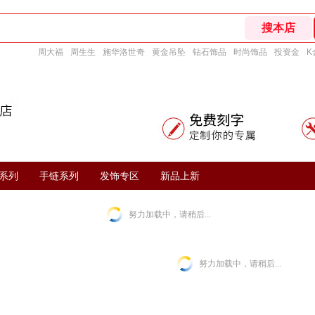
周大福
周生生
施华洛世奇
黄金吊坠
钻石饰品
时尚饰品
投资金
K
系列
手链系列
发饰专区
新品上新
努力加载中，请稍后...
努力加载中，请稍后...