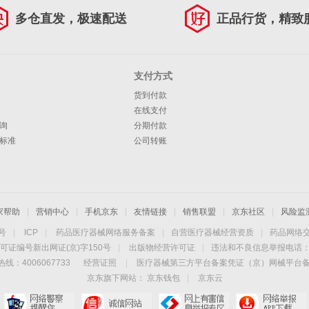
多仓直发，极速配送
正品行货，精致
支付方式
货到付款
在线支付
询
分期付款
标准
公司转账
家帮助
|
营销中心
|
手机京东
|
友情链接
|
销售联盟
|
京东社区
|
风险监
4号
|
ICP
|
药品医疗器械网络服务备案
|
自营医疗器械经营资质
|
药品网络
可证编号新出网证(京)字150号
|
出版物经营许可证
|
违法和不良信息举报电话：40
线：4006067733
经营证照
|
医疗器械第三方平台备案凭证（京）网械平台备字（
京东旗下网站：
京东钱包
|
京东云