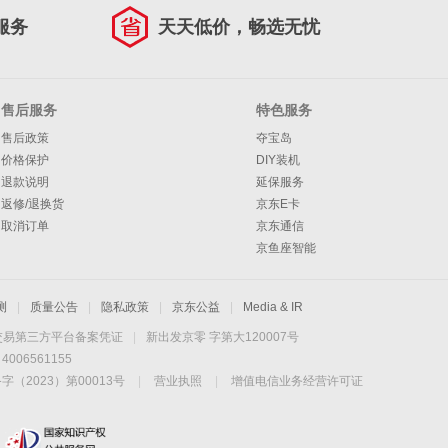
服务
天天低价，畅选无忧
售后服务
特色服务
售后政策
夺宝岛
价格保护
DIY装机
退款说明
延保服务
返修/退换货
京东E卡
取消订单
京东通信
京鱼座智能
测
|
质量公告
|
隐私政策
|
京东公益
|
Media & IR
交易第三方平台备案凭证
|
新出发京零 字第大120007号
06561155
2023）第00013号
|
营业执照
|
增值电信业务经营许可证