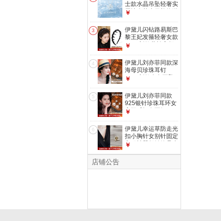
【礼盒+贺卡】
士款水晶吊坠轻奢实
用情人节生日礼物送
￥
女友老婆 L2765恋
心四叶草项链【礼盒
伊黛儿闪钻路易斯巴
3
+贺卡】
黎王妃发箍轻奢女款
2026新款蓬松高颅
￥
顶发卡洗脸头箍
F3249巴黎王妃发箍
伊黛儿刘亦菲同款深
4
海母贝珍珠耳钉
2026新款金色耳坠
￥
珍珠耳环无耳洞耳夹
E4152贝母耳钉款
伊黛儿刘亦菲同款
5
925银针珍珠耳环女
高级感轻奢耳钉
￥
2026新耳饰七夕礼
物 925银针贝珠耳环
伊黛儿幸运草防走光
6
E4295
扣小胸针女别针固定
衣服神器领针饰品生
￥
日礼物送老婆 幸运
四叶草2件装【金色
店铺公告
+银色】