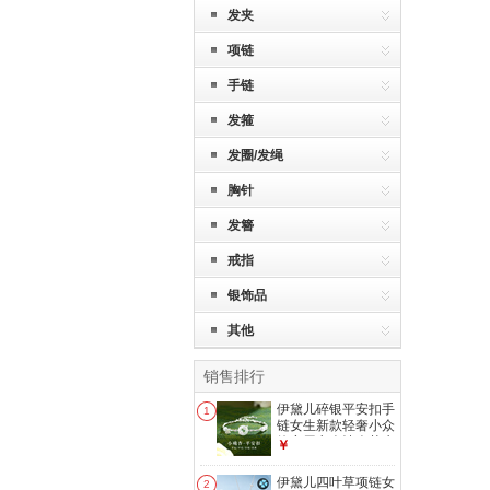
发夹
项链
手链
发箍
发圈/发绳
胸针
发簪
戒指
银饰品
其他
销售排行
伊黛儿碎银平安扣手
1
链女生新款轻奢小众
饰实用七夕情人节生
￥
日礼物送女友
S2013小确幸手链
伊黛儿四叶草项链女
2