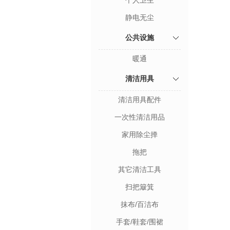
个人卫生
静电无尘
公共设施
暖通
清洁用具
清洁用具配件
一次性清洁用品
家用除尘掸
拖把
其它清洁工具
扫把簸箕
抹布/百洁布
手套/鞋套/围裙