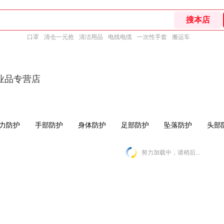
口罩
清仓一元抢
清洁用品
电线电缆
一次性手套
搬运车
业品专营店
力防护
手部防护
身体防护
足部防护
坠落防护
头部
努力加载中，请稍后...