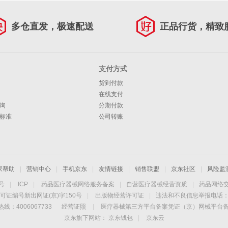
多仓直发，极速配送
正品行货，精致
支付方式
货到付款
在线支付
询
分期付款
标准
公司转账
家帮助
|
营销中心
|
手机京东
|
友情链接
|
销售联盟
|
京东社区
|
风险监
4号
|
ICP
|
药品医疗器械网络服务备案
|
自营医疗器械经营资质
|
药品网络
可证编号新出网证(京)字150号
|
出版物经营许可证
|
违法和不良信息举报电话：40
线：4006067733
经营证照
|
医疗器械第三方平台备案凭证（京）网械平台备字（
京东旗下网站：
京东钱包
|
京东云