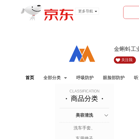
更多导航
服装城
食品
金融
金蝌蚪工
关注我
首页
全部分类
呼吸防护
眼脸部防护
听
CLASSIFICATION
商品分类
美容清洗
洗车手套、
车用掸子