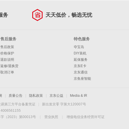
服务
天天低价，畅选无忧
售后服务
特色服务
售后政策
夺宝岛
价格保护
DIY装机
退款说明
延保服务
返修/退换货
京东E卡
取消订单
京东通信
京鱼座智能
测
|
质量公告
|
隐私政策
|
京东公益
|
Media & IR
交易第三方平台备案凭证
|
新出发京零 字第大120007号
06561155
2023）第00013号
|
营业执照
|
增值电信业务经营许可证