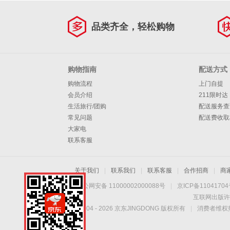
品类齐全，轻松购物
购物指南
配送方式
购物流程
上门自提
会员介绍
211限时达
生活旅行/团购
配送服务查
常见问题
配送费收取
大家电
联系客服
关于我们
|
联系我们
|
联系客服
|
合作招商
|
商
京公网安备 11000002000088号
|
京ICP备1104170
互联网出版许
Copyright © 2004 -
2026
京东JINGDONG 版权所有
|
消费者维权热
手机扫一扫，劲爆优