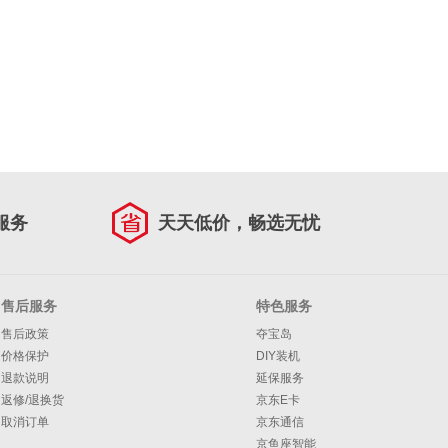
服务
天天低价，畅选无忧
售后服务
特色服务
售后政策
夺宝岛
价格保护
DIY装机
退款说明
延保服务
返修/退换货
京东E卡
取消订单
京东通信
京鱼座智能