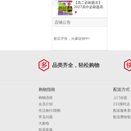
点新高考新教材语文
【高二必刷题京】
6
英语物理化学生物政
2027高中必刷题高
治历史地理课本同步
二选修一选修二数学
￥
练习册： 27物理必
选修三人教版A狂K
修一 人教版
重点新高考新教材化
店铺公告
学物理选择性必修一
必刷题物理必修三课
本同步练习册： 27
新店开张，火爆促销中!
化学选修一 人教版
品类齐全，轻松购物
购物指南
配送方式
购物流程
上门自提
会员介绍
211限时达
生活旅行/团购
配送服务查
常见问题
配送费收取
大家电
联系客服