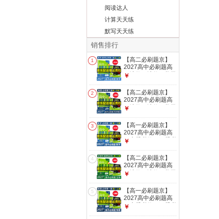
阅读达人
计算天天练
默写天天练
销售排行
【高二必刷题京】
1
2027高中必刷题高
二选修一选修二数学
￥
选修三人教版A狂K
重点新高考新教材化
【高二必刷题京】
2
学物理选择性必修一
2027高中必刷题高
必刷题物理必修三课
二选修一选修二数学
￥
本同步练习册： 27
选修三人教版A狂K
数学选修一人教A版
重点新高考新教材化
【高一必刷题京】
3
学物理选择性必修一
2027高中必刷题高
必刷题物理必修三课
一上册必修一下册必
￥
本同步练习册：
修二人教版A狂K重
2027【高一升高
点新高考新教材语文
【高二必刷题京】
二】物理必修三 人
4
英语物理化学生物政
2027高中必刷题高
教版
治历史地理课本同步
二选修一选修二数学
￥
练习册： 27数学必
选修三人教版A狂K
修一人教A版
重点新高考新教材化
【高一必刷题京】
5
学物理选择性必修一
2027高中必刷题高
必刷题物理必修三课
一上册必修一下册必
￥
本同步练习册： 27
修二人教版A狂K重
生物选修一 人教版