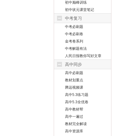
初中巅峰训练
初中状元课堂笔记
中考复习
中考必刷题
中考必刷卷
金考卷系列
中考解题有法
人民日报教你写好文章
高中同步
高中必刷题
教材划重点
腾远视频课
高中5.3练习题
高中5.3全优卷
高中教材帮
高中一遍过
教材完全解读
高中资源库