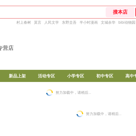
村上春树
莫言
人民文学
东野圭吾
半小时漫画
文城余华
bibi动物园
专营店
新品上架
活动专区
小学专区
初中专区
高中
努力加载中，请稍后...
努力加载中，请稍后...