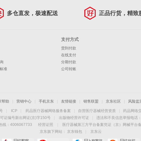
多仓直发，极速配送
正品行货，精致
支付方式
货到付款
在线支付
询
分期付款
标准
公司转账
家帮助
|
营销中心
|
手机京东
|
友情链接
|
销售联盟
|
京东社区
|
风险监
4号
|
ICP
|
药品医疗器械网络服务备案
|
自营医疗器械经营资质
|
药品网络
可证编号新出网证(京)字150号
|
出版物经营许可证
|
违法和不良信息举报电话：40
线：4006067733
经营证照
|
医疗器械第三方平台备案凭证（京）网械平台备字（
京东旗下网站：
京东钱包
|
京东云