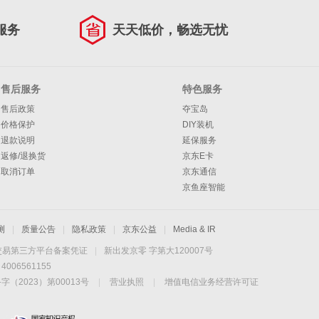
服务
天天低价，畅选无忧
售后服务
特色服务
售后政策
夺宝岛
价格保护
DIY装机
退款说明
延保服务
返修/退换货
京东E卡
取消订单
京东通信
京鱼座智能
测
|
质量公告
|
隐私政策
|
京东公益
|
Media & IR
交易第三方平台备案凭证
|
新出发京零 字第大120007号
06561155
2023）第00013号
|
营业执照
|
增值电信业务经营许可证