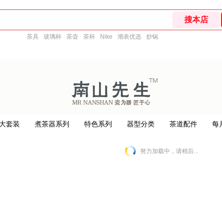
茶具
玻璃杯
茶壶
茶杯
Nike
潮表优选
炒锅
大套装
煮茶器系列
特色系列
器型分类
茶道配件
每
努力加载中，请稍后...