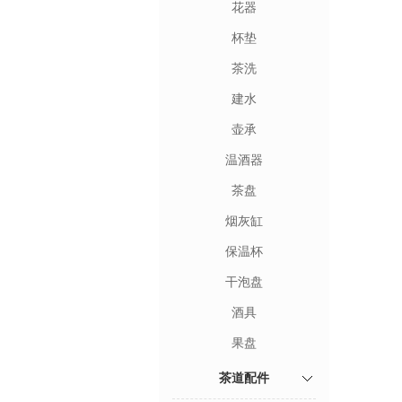
花器
杯垫
茶洗
建水
壶承
温酒器
茶盘
烟灰缸
保温杯
干泡盘
酒具
果盘
茶道配件