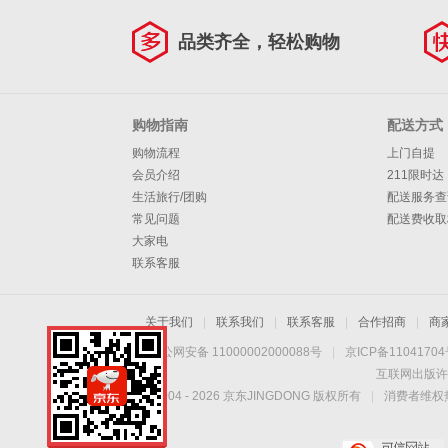
品类齐全，轻松购物
购物指南
配送方式
购物流程
上门自提
会员介绍
211限时达
生活旅行/团购
配送服务查
常见问题
配送费收取
大家电
联系客服
关于我们
|
联系我们
|
联系客服
|
合作招商
|
商
京公网安备 11000002000088号
|
京ICP备1104170
互联网出版许
Copyright © 2004 -
2026
京东JINGDONG 版权所有
|
消费者维权热