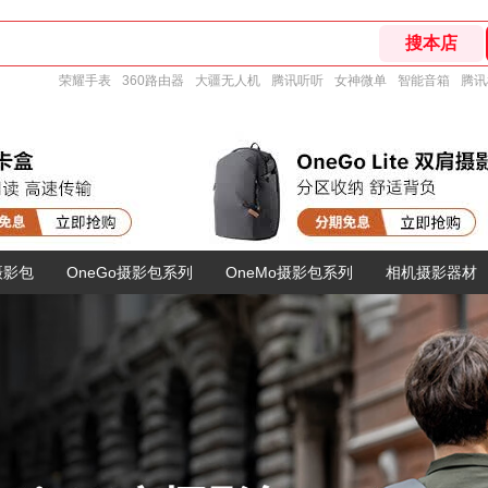
荣耀手表
360路由器
大疆无人机
腾讯听听
女神微单
智能音箱
腾讯
摄影包
OneGo摄影包系列
OneMo摄影包系列
相机摄影器材