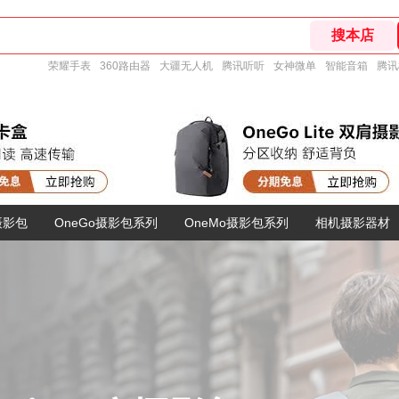
荣耀手表
360路由器
大疆无人机
腾讯听听
女神微单
智能音箱
腾讯
摄影包
OneGo摄影包系列
OneMo摄影包系列
相机摄影器材