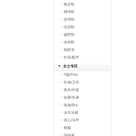
跑步鞋
网球鞋
排球鞋
综训鞋
越野鞋
休闲鞋
拖鞋等
护具/配件
女士专区
T恤/Polo
长袖/卫衣
风衣/外套
短裤/长裤
瑜伽/Bra
泳衣泳裤
背心/马甲
棉服
羽绒服