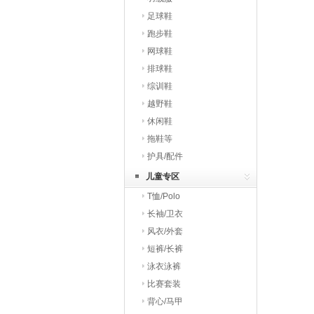
足球鞋
跑步鞋
网球鞋
排球鞋
综训鞋
越野鞋
休闲鞋
拖鞋等
护具/配件
儿童专区
T恤/Polo
长袖/卫衣
风衣/外套
短裤/长裤
泳衣泳裤
比赛套装
背心/马甲