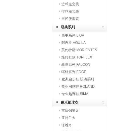
篮球服套装
排球服套装
田径服套装
经典系列
西甲系列 LIGA
阿吉拉 AGUILA
莫伦特斯 MORIENTES
经典鞋款 TOPFLEX
战隼系列 FALCON
曜锋系列 EDGE
竟训跑步鞋 跃动系列
专业网球鞋 ROLAND
专业越野鞋 SIMA
俱乐部球衣
重庆铜梁龙
亚特兰大
诺维奇