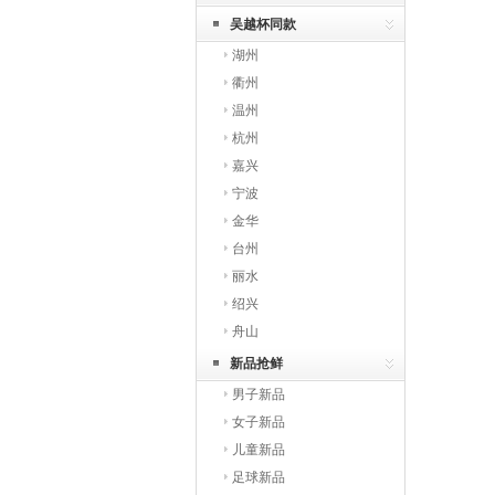
吴越杯同款
湖州
衢州
温州
杭州
嘉兴
宁波
金华
台州
丽水
绍兴
舟山
新品抢鲜
男子新品
女子新品
儿童新品
足球新品