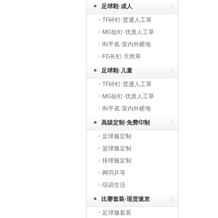
足球鞋·成人
TF碎钉·普通人工草
MG短钉·优质人工草
IN平底·室内外硬地
FG长钉·天然草
足球鞋·儿童
TF碎钉·普通人工草
MG短钉·优质人工草
IN平底·室内外硬地
高级定制·免费印制
足球服定制
篮球服定制
排球服定制
网羽乒等
综训生活
比赛套装·现货速发
足球服套装