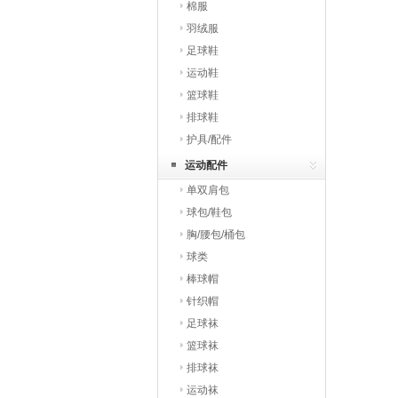
棉服
羽绒服
足球鞋
运动鞋
篮球鞋
排球鞋
护具/配件
运动配件
单双肩包
球包/鞋包
胸/腰包/桶包
球类
棒球帽
针织帽
足球袜
篮球袜
排球袜
运动袜