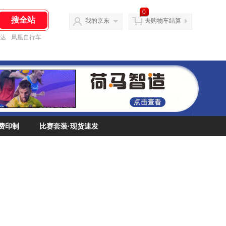
0
我的京东
去购物车结算
达
凤凰自行车
费印制
比赛套装·现货速发