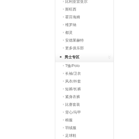
比利亚雷亚尔
斯旺西
霍芬海姆
维罗纳
都灵
安德莱赫特
更多俱乐部
男士专区
T恤/Polo
长袖/卫衣
风衣/外套
短裤/长裤
紧身衣裤
比赛套装
背心/马甲
棉服
羽绒服
足球鞋