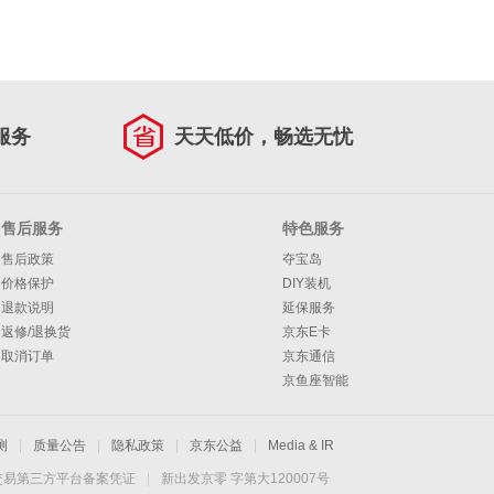
服务
天天低价，畅选无忧
售后服务
特色服务
售后政策
夺宝岛
价格保护
DIY装机
退款说明
延保服务
返修/退换货
京东E卡
取消订单
京东通信
京鱼座智能
测
|
质量公告
|
隐私政策
|
京东公益
|
Media & IR
交易第三方平台备案凭证
|
新出发京零 字第大120007号