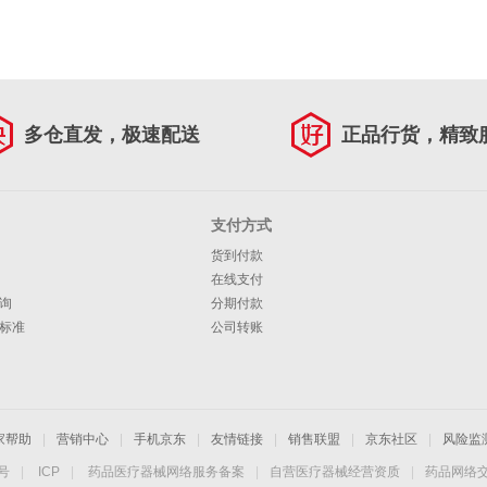
多仓直发，极速配送
正品行货，精致
支付方式
货到付款
在线支付
询
分期付款
标准
公司转账
家帮助
|
营销中心
|
手机京东
|
友情链接
|
销售联盟
|
京东社区
|
风险监
4号
|
ICP
|
药品医疗器械网络服务备案
|
自营医疗器械经营资质
|
药品网络