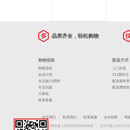
联系方式：
3316833836@qq.com
客服热线：18515039510
品类齐全，轻松购物
服务时间是周一至周日8：00-
-24:00
购物指南
配送方式
购物流程
上门自提
会员介绍
211限时达
生活旅行/团购
配送服务查
常见问题
配送费收取
大家电
联系客服
关于我们
|
联系我们
|
联系客服
|
合作招商
|
商
京公网安备 11000002000088号
|
京ICP备1104170