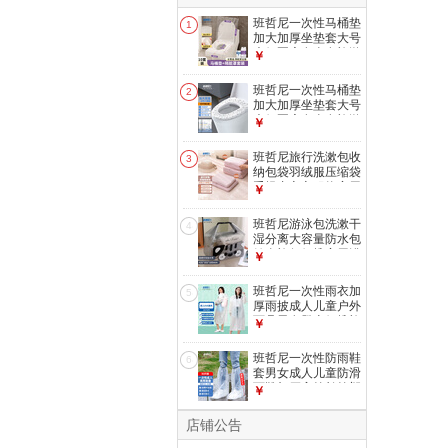
班哲尼一次性马桶垫
1
加大加厚坐垫套大号
坐便圈座套全套旅游
￥
酒店必备用品
班哲尼一次性马桶垫
2
加大加厚坐垫套大号
坐便圈座套全套旅游
￥
酒店必备用品
班哲尼旅行洗漱包收
3
纳包袋羽绒服压缩袋
手提内衣衣服物家用
￥
棉被整理袋子
班哲尼游泳包洗漱干
4
湿分离大容量防水包
健身旅行便携家用浴
￥
室洗澡收纳袋
班哲尼一次性雨衣加
5
厚雨披成人儿童户外
雨具男女登山便携旅
￥
行分体大码
班哲尼一次性防雨鞋
6
套男女成人儿童防滑
雨靴加厚高筒长筒塑
￥
料鞋套30只装
店铺公告