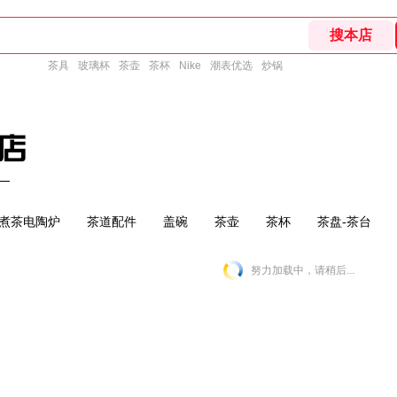
茶具
玻璃杯
茶壶
茶杯
Nike
潮表优选
炒锅
煮茶电陶炉
茶道配件
盖碗
茶壶
茶杯
茶盘-茶台
努力加载中，请稍后...