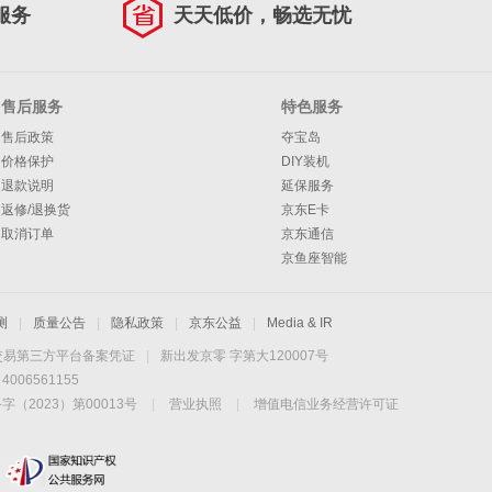
服务
天天低价，畅选无忧
售后服务
特色服务
售后政策
夺宝岛
价格保护
DIY装机
退款说明
延保服务
返修/退换货
京东E卡
取消订单
京东通信
京鱼座智能
测
|
质量公告
|
隐私政策
|
京东公益
|
Media & IR
交易第三方平台备案凭证
|
新出发京零 字第大120007号
06561155
2023）第00013号
|
营业执照
|
增值电信业务经营许可证