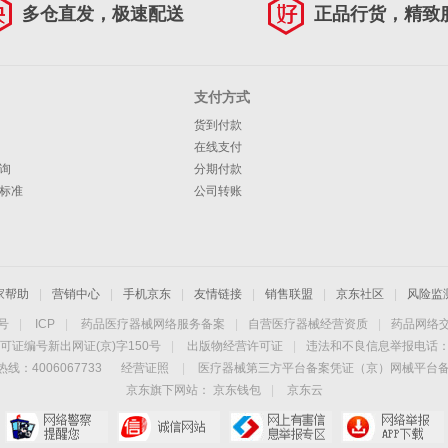
多仓直发，极速配送
正品行货，精致
支付方式
货到付款
在线支付
询
分期付款
标准
公司转账
家帮助
|
营销中心
|
手机京东
|
友情链接
|
销售联盟
|
京东社区
|
风险监
4号
|
ICP
|
药品医疗器械网络服务备案
|
自营医疗器械经营资质
|
药品网络
可证编号新出网证(京)字150号
|
出版物经营许可证
|
违法和不良信息举报电话：40
线：4006067733
经营证照
|
医疗器械第三方平台备案凭证（京）网械平台备字（
京东旗下网站：
京东钱包
|
京东云