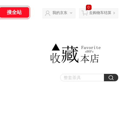
0
我的京东
去购物车结算