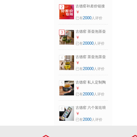
具 胡桃木玻璃烟灰
古德窑补差价链接
2
款飘逸茶壶 650ml
补差价链接补差价
￥
链接（拍前联系客
2000
已有
人评价
服，单拍不发货）
古德窑 茶壶泡茶壶
3
茶水分离飘逸杯
￥
2025新款玻璃内胆
20000
已有
人评价
一键过滤泡茶杯茶
具 木璃烟灰款一人
古德窑 茶壶泡茶壶
4
茶具三件套 650ml
茶水分离飘逸杯
￥
2025新款玻璃内胆
20000
已有
人评价
一键过滤泡茶杯茶
具 胡桃木玻璃透明
古德窑 私人定制陶
5
款飘逸茶壶 650ml
瓷茶杯品茗杯主人
￥
单杯刻字生肖小茶
20000
已有
人评价
盏功夫茶具 《黑
色》陶-罗汉杯拍下
古德窑 六个装珐琅
6
备注姓氏
彩茶叶罐陶瓷迷你
￥
茶盒金属盖密封罐
2000
已有
人评价
便携随手茶罐 珐琅
彩六色6个茶罐礼盒
装 20克 6个