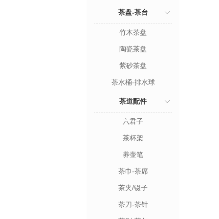
茶盘-茶台
竹木茶盘
陶瓷茶盘
紫砂茶盘
茶水桶-排水球
茶道配件
六君子
茶杯架
养壶笔
茶巾-茶席
茶夹/镊子
茶刀-茶针