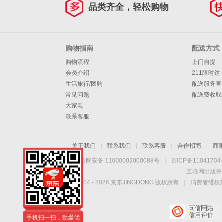
品类齐全，轻松购物
购物指南
配送方式
购物流程
上门自提
会员介绍
211限时达
生活旅行/团购
配送服务查
常见问题
配送费收取
大家电
联系客服
关于我们
|
联系我们
|
联系客服
|
合作招商
|
商
京公网安备 11000002000088号
|
京ICP备1104170
互联网出版许
Copyright © 2004 -
2026
京东JINGDONG 版权所有
|
消费者维权热
手机扫一扫，劲爆优
惠触手可得！
手机扫一扫，劲爆优