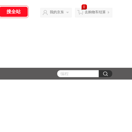
0
我的京东
去购物车结算