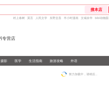
村上春树
莫言
人民文学
东野圭吾
半小时漫画
文城余华
bibi动物园
书专营店
摄影
医学
生活指南
旅游攻略
外语
努力加载中，请稍后...