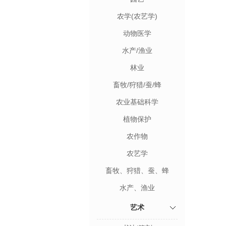
农学(农艺学)
动物医学
水产/渔业
林业
畜牧/狩猎/蚕/蜂
农业基础科学
植物保护
农作物
农艺学
畜牧、狩猎、蚕、蜂
水产、渔业
艺术