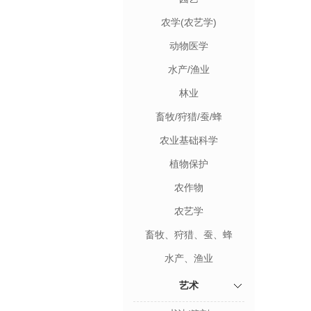
农学(农艺学)
动物医学
水产/渔业
林业
畜牧/狩猎/蚕/蜂
农业基础科学
植物保护
农作物
农艺学
畜牧、狩猎、蚕、蜂
水产、渔业
艺术