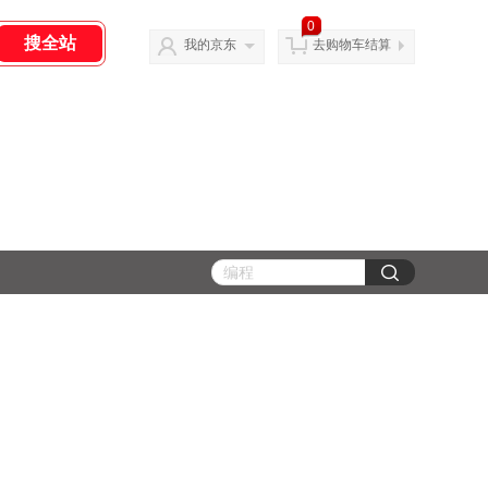
0
我的京东
去购物车结算