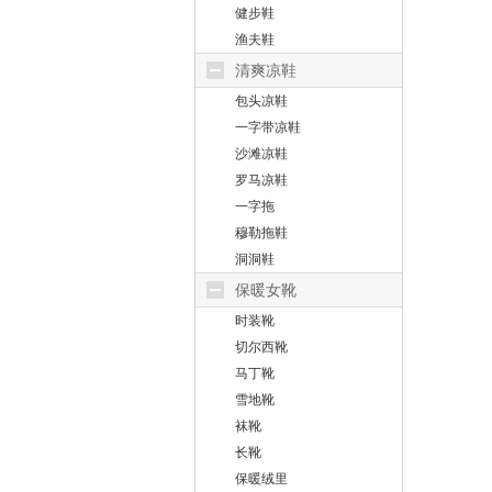
健步鞋
渔夫鞋
清爽凉鞋
包头凉鞋
一字带凉鞋
沙滩凉鞋
罗马凉鞋
一字拖
穆勒拖鞋
洞洞鞋
保暖女靴
时装靴
切尔西靴
马丁靴
雪地靴
袜靴
长靴
保暖绒里