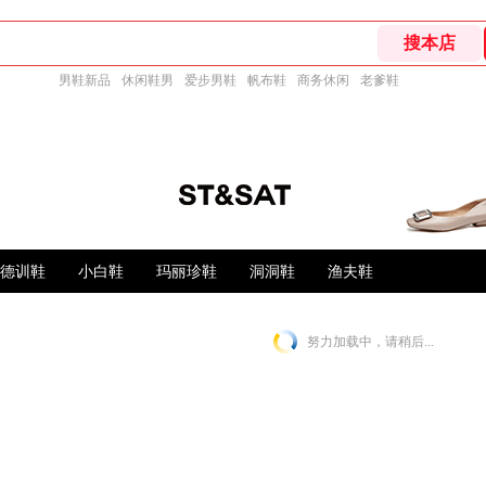
男鞋新品
休闲鞋男
爱步男鞋
帆布鞋
商务休闲
老爹鞋
德训鞋
小白鞋
玛丽珍鞋
洞洞鞋
渔夫鞋
努力加载中，请稍后...