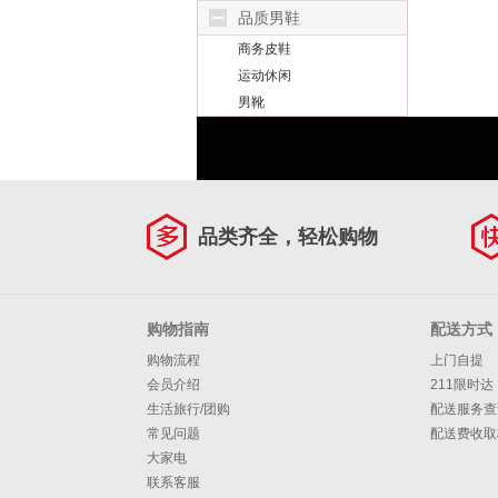
品质男鞋
商务皮鞋
运动休闲
男靴
品类齐全，轻松购物
购物指南
配送方式
购物流程
上门自提
会员介绍
211限时达
生活旅行/团购
配送服务查
常见问题
配送费收取
大家电
联系客服