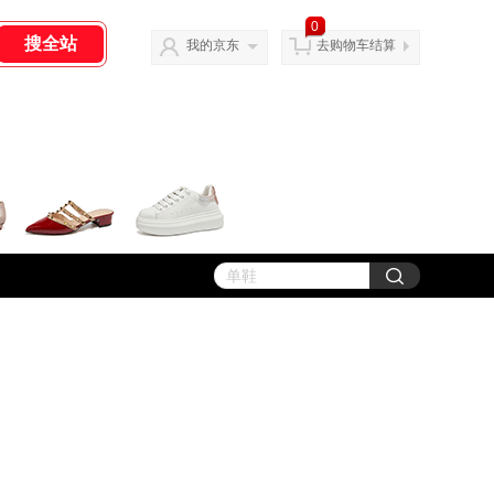
0
我的京东
去购物车结算