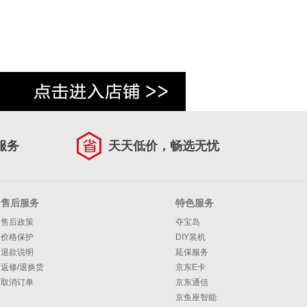
服务
天天低价，畅选无忧
售后服务
特色服务
售后政策
夺宝岛
价格保护
DIY装机
退款说明
延保服务
返修/退换货
京东E卡
取消订单
京东通信
京鱼座智能