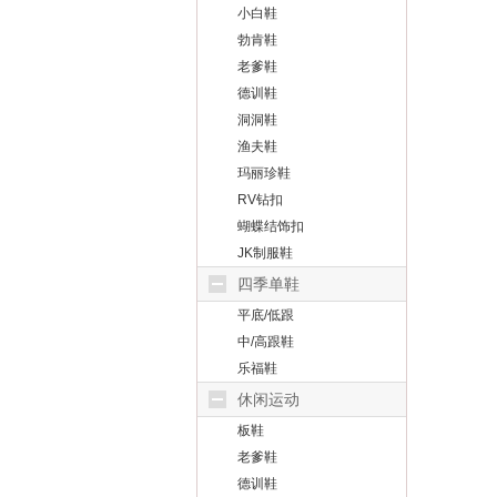
小白鞋
勃肯鞋
老爹鞋
德训鞋
洞洞鞋
渔夫鞋
玛丽珍鞋
RV钻扣
蝴蝶结饰扣
JK制服鞋
四季单鞋
平底/低跟
中/高跟鞋
乐福鞋
休闲运动
板鞋
老爹鞋
德训鞋