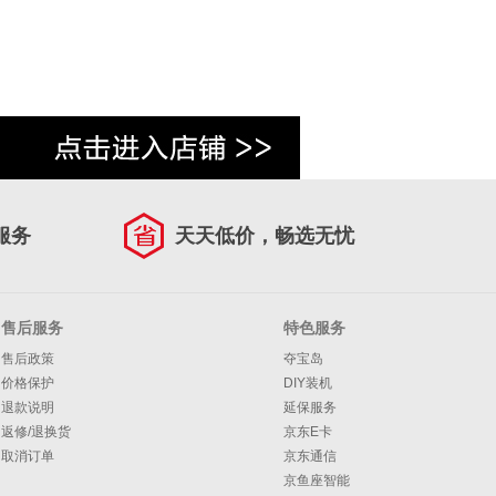
服务
天天低价，畅选无忧
售后服务
特色服务
售后政策
夺宝岛
价格保护
DIY装机
退款说明
延保服务
返修/退换货
京东E卡
取消订单
京东通信
京鱼座智能