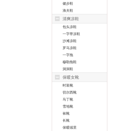
健步鞋
渔夫鞋
清爽凉鞋
包头凉鞋
一字带凉鞋
沙滩凉鞋
罗马凉鞋
一字拖
穆勒拖鞋
洞洞鞋
保暖女靴
时装靴
切尔西靴
马丁靴
雪地靴
袜靴
长靴
保暖绒里