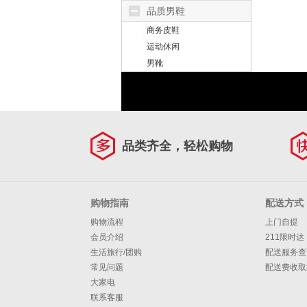
品质男鞋
商务皮鞋
运动休闲
男靴
品类齐全，轻松购物
购物指南
配送方式
购物流程
上门自提
会员介绍
211限时达
生活旅行/团购
配送服务查
常见问题
配送费收取
大家电
联系客服