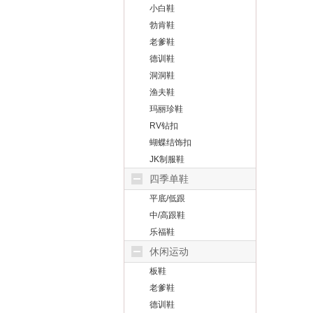
小白鞋
勃肯鞋
老爹鞋
德训鞋
洞洞鞋
渔夫鞋
玛丽珍鞋
RV钻扣
蝴蝶结饰扣
JK制服鞋
四季单鞋
平底/低跟
中/高跟鞋
乐福鞋
休闲运动
板鞋
老爹鞋
德训鞋