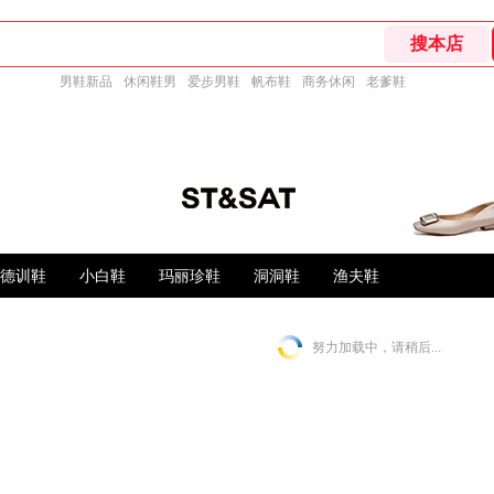
男鞋新品
休闲鞋男
爱步男鞋
帆布鞋
商务休闲
老爹鞋
德训鞋
小白鞋
玛丽珍鞋
洞洞鞋
渔夫鞋
努力加载中，请稍后...