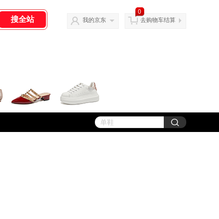
0
我的京东
去购物车结算