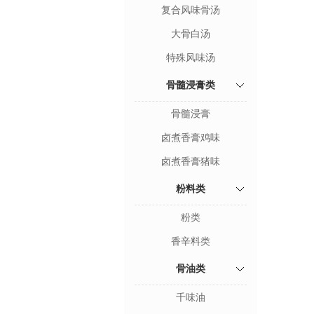
复合风味骨汤
大骨白汤
特殊风味汤
骨髓浸膏类
骨髓浸膏
卤煮香膏鸡味
卤煮香膏猪味
粉料类
粉类
香辛料类
骨油类
千味油