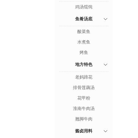
鸡汤馄饨
鱼肴汤底
酸菜鱼
水煮鱼
烤鱼
地方特色
老妈蹄花
排骨莲藕汤
花甲粉
淮南牛肉汤
翘脚牛肉
酱卤用料