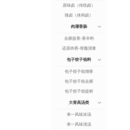
原味卤（传统卤）
辣卤（休闲卤）
肉灌香肠
去腥提香-香辛料
还原肉香-骨髓浸膏
包子饺子馅料
包子饺子馅增香
包子饺子馅去腥
包子饺子馅提鲜
大骨高汤类
单一风味浓汤
单一风味清汤