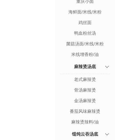
重庆小面
海鲜面/米线/米粉
鸡丝面
鸭血粉丝汤
菌菇汤面/米线/米粉
米线增香粉/油
麻辣烫汤底
老式麻辣烫
骨汤麻辣烫
金汤麻辣烫
番茄风味麻辣烫
麻辣烫辣料/油
馄饨云吞汤底