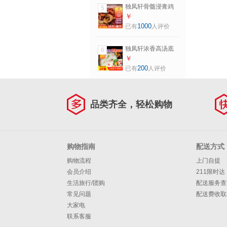
料 M6020浓香型猪
独凤轩骨髓浸膏鸡
5
味(骨肉含量更高)
猪牛鸭味浓香型卤
￥
肉熟食香肠制品去
1000
已有
人评价
腥增香膏浓缩商用
料 M400爆烤鸭风
独凤轩浓香高汤底
6
味（骨肉含量高)
猪鸡牛大骨浓火锅
￥
麻辣烫米线面条小
200
已有
人评价
吃浓缩商用高汤白
汤 浓香高汤牛骨味
1kg
品类齐全，轻松购物
购物指南
配送方式
购物流程
上门自提
会员介绍
211限时达
生活旅行/团购
配送服务查
常见问题
配送费收取
大家电
联系客服