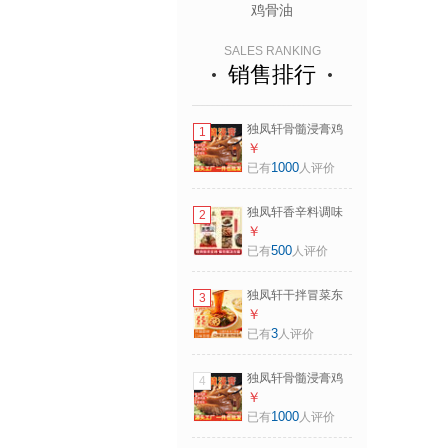
鸡骨油
SALES RANKING
销售排行
独凤轩骨髓浸膏鸡
1
猪牛鸭味浓香型卤
￥
肉熟食香肠制品去
1000
已有
人评价
腥增香膏浓缩商用
料 M2浓香型猪味
独凤轩香辛料调味
2
（骨肉含量高)
料品酱香王肉香源
￥
1KG 卤味料包商用
500
已有
人评价
烧烤卤煮去腥提香
酱香王
独凤轩干拌冒菜东
3
北老式麻辣拌调料
￥
正宗抚顺口味拌菜
3
已有
人评价
鸡架酱懒人调料临
期 65g*3袋装
独凤轩骨髓浸膏鸡
4
猪牛鸭味浓香型卤
￥
肉熟食香肠制品去
1000
已有
人评价
腥增香膏浓缩商用