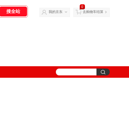
0
我的京东
去购物车结算