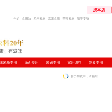
牛奶
食用油
坚果礼盒
京东食谱
茶叶礼盒
咖啡专场
线米粉专用
汤面专用
酱卤专用
家用调料
熟食专用
努力加载中，请稍后...