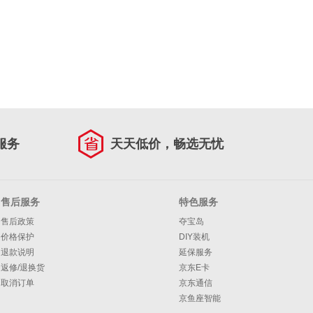
服务
天天低价，畅选无忧
售后服务
特色服务
售后政策
夺宝岛
价格保护
DIY装机
退款说明
延保服务
返修/退换货
京东E卡
取消订单
京东通信
京鱼座智能