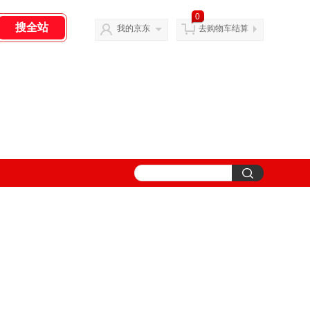
0
我的京东
去购物车结算