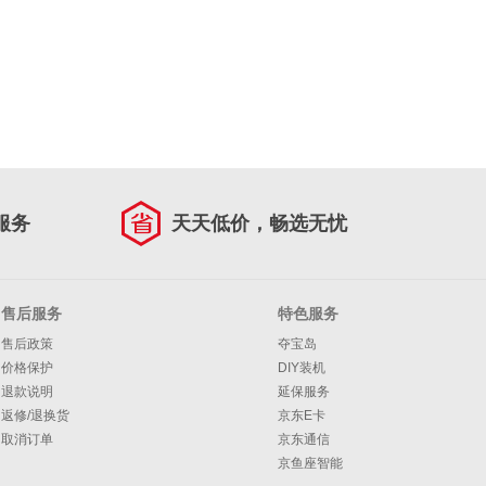
服务
天天低价，畅选无忧
售后服务
特色服务
售后政策
夺宝岛
价格保护
DIY装机
退款说明
延保服务
返修/退换货
京东E卡
取消订单
京东通信
京鱼座智能