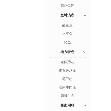
鸡汤馄饨
鱼肴汤底
酸菜鱼
水煮鱼
烤鱼
地方特色
老妈蹄花
排骨莲藕汤
花甲粉
淮南牛肉汤
翘脚牛肉
酱卤用料