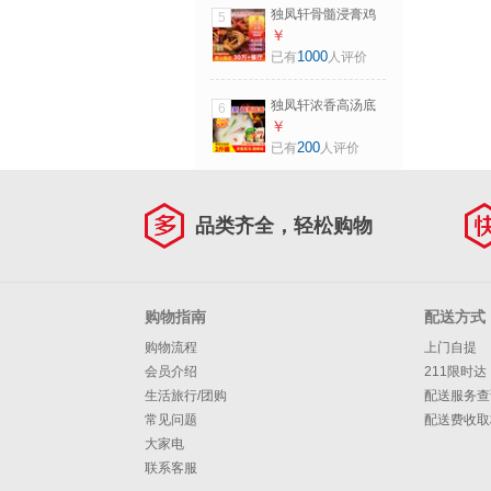
料 M6020浓香型猪
独凤轩骨髓浸膏鸡
5
味(骨肉含量更高)
猪牛鸭味浓香型卤
￥
肉熟食香肠制品去
1000
已有
人评价
腥增香膏浓缩商用
料 M400爆烤鸭风
独凤轩浓香高汤底
6
味（骨肉含量高)
猪鸡牛大骨浓火锅
￥
麻辣烫米线面条小
200
已有
人评价
吃浓缩商用高汤白
汤 浓香高汤牛骨味
1kg
品类齐全，轻松购物
购物指南
配送方式
购物流程
上门自提
会员介绍
211限时达
生活旅行/团购
配送服务查
常见问题
配送费收取
大家电
联系客服