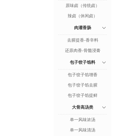
原味卤（传统卤）
辣卤（休闲卤）
肉灌香肠
去腥提香-香辛料
还原肉香-骨髓浸膏
包子饺子馅料
包子饺子馅增香
包子饺子馅去腥
包子饺子馅提鲜
大骨高汤类
单一风味浓汤
单一风味清汤