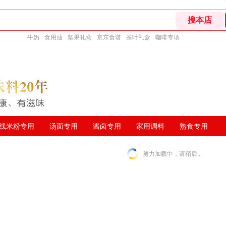
牛奶
食用油
坚果礼盒
京东食谱
茶叶礼盒
咖啡专场
线米粉专用
汤面专用
酱卤专用
家用调料
熟食专用
努力加载中，请稍后...