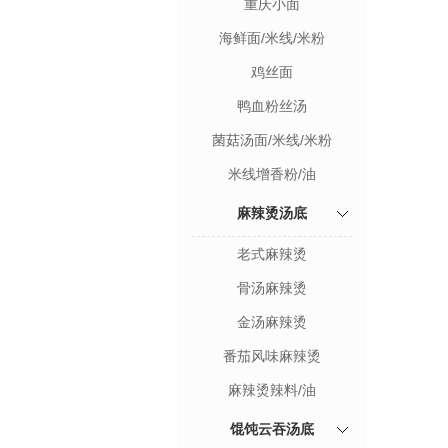
重庆小面
海鲜面/米线/米粉
鸡丝面
鸭血粉丝汤
菌菇汤面/米线/米粉
米线增香粉/油
麻辣烫汤底
老式麻辣烫
骨汤麻辣烫
金汤麻辣烫
番茄风味麻辣烫
麻辣烫辣料/油
馄饨云吞汤底