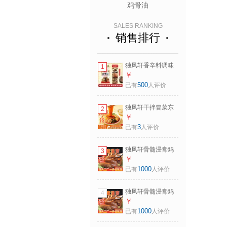
鸡骨油
SALES RANKING
销售排行
独凤轩香辛料调味
1
料品酱香王肉香源
￥
1KG 卤味料包商用
500
已有
人评价
烧烤卤煮去腥提香
酱香王
独凤轩干拌冒菜东
2
北老式麻辣拌调料
￥
正宗抚顺口味拌菜
3
已有
人评价
鸡架酱懒人调料临
期 65g*3袋装
独凤轩骨髓浸膏鸡
3
猪牛鸭味浓香型卤
￥
肉熟食香肠制品去
1000
已有
人评价
腥增香膏浓缩商用
料 M2浓香型猪味
独凤轩骨髓浸膏鸡
4
（骨肉含量高)
猪牛鸭味浓香型卤
￥
肉熟食香肠制品去
1000
已有
人评价
腥增香膏浓缩商用