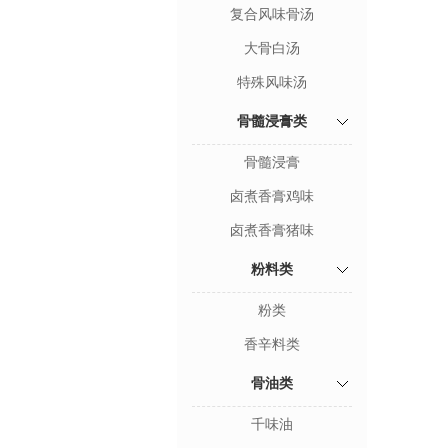
复合风味骨汤
大骨白汤
特殊风味汤
骨髓浸膏类
骨髓浸膏
卤煮香膏鸡味
卤煮香膏猪味
粉料类
粉类
香辛料类
骨油类
千味油