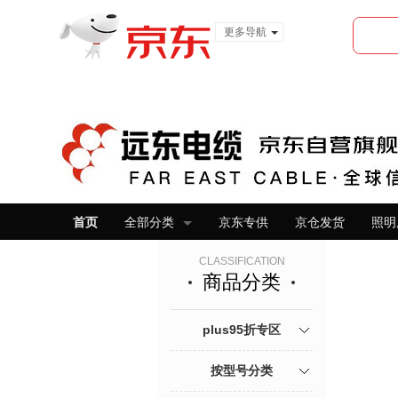
更多导航
服装城
食品
金融
首页
全部分类
京东专供
京仓发货
照明
CLASSIFICATION
商品分类
plus95折专区
按型号分类