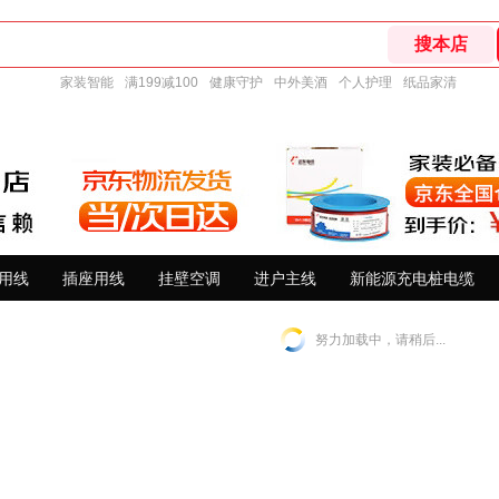
家装智能
满199减100
健康守护
中外美酒
个人护理
纸品家清
用线
插座用线
挂壁空调
进户主线
新能源充电桩电缆
努力加载中，请稍后...