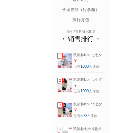
长途差旅（行李箱）
旅行背包
SALES RANKING
销售排行
凯浦林kipling七夕
1
礼物男女款大容量
￥
轻便出游首尔包双
1000
已有
人评价
肩书包|SEOUL系列
M-岩石灰
凯浦林kipling七夕
2
礼物男女款大容量
￥
轻便出游首尔包双
1000
已有
人评价
肩书包|SEOUL系列
S-岩石灰
凯浦林kipling七夕
3
情人节礼物男女款
￥
大容量轻便双肩背
500
已有
人评价
包书包 欢乐粉紫
凯浦林七夕礼物男
4