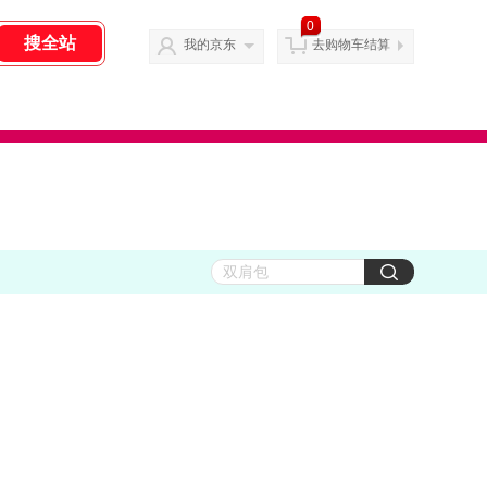
0
我的京东
去购物车结算