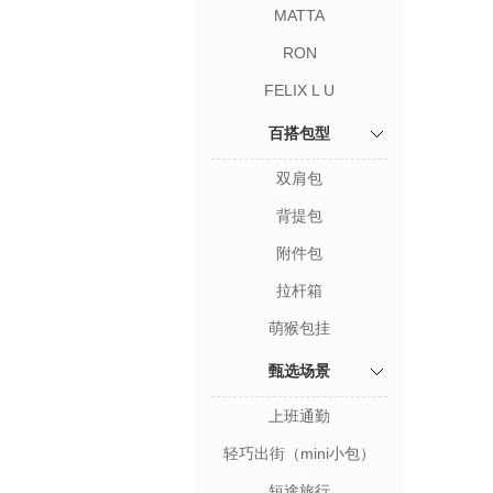
MATTA
RON
FELIX L U
百搭包型
双肩包
背提包
附件包
拉杆箱
萌猴包挂
甄选场景
上班通勤
轻巧出街（mini小包）
短途旅行