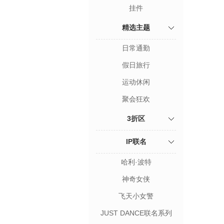
挂件
精选主题
日常通勤
假日旅行
运动休闲
聚会狂欢
3折区
IP联名
哈利·波特
神奇女侠
飞天小女警
JUST DANCE联名系列