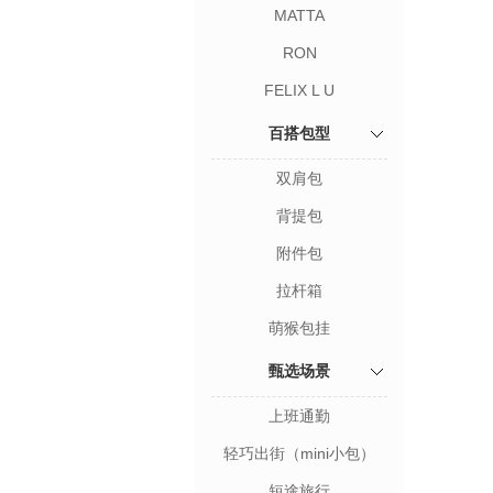
MATTA
RON
FELIX L U
百搭包型
双肩包
背提包
附件包
拉杆箱
萌猴包挂
甄选场景
上班通勤
轻巧出街（mini小包）
短途旅行