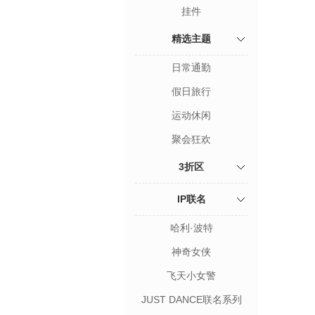
挂件
精选主题
日常通勤
假日旅行
运动休闲
聚会狂欢
3折区
IP联名
哈利·波特
神奇女侠
飞天小女警
JUST DANCE联名系列