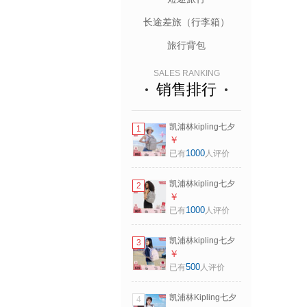
长途差旅（行李箱）
旅行背包
SALES RANKING
销售排行
凯浦林kipling七夕
1
礼物男女款大容量
￥
轻便出游首尔包双
1000
已有
人评价
肩书包|SEOUL系列
M-岩石灰
凯浦林kipling七夕
2
礼物男女款大容量
￥
轻便出游首尔包双
1000
已有
人评价
肩书包|SEOUL系列
S-岩石灰
凯浦林kipling七夕
3
情人节礼物男女款
￥
大容量轻便双肩背
500
已有
人评价
包书包 欢乐粉紫
凯浦林Kipling七夕
4