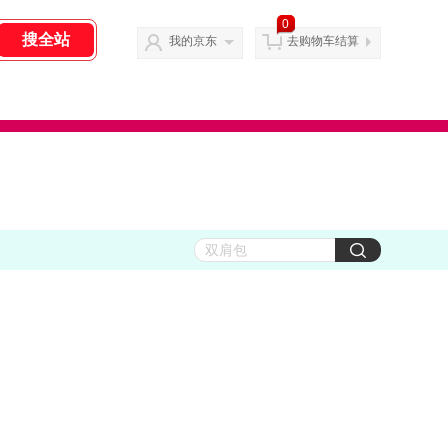
0
我的京东
去购物车结算