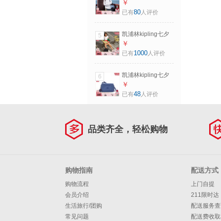
礼物男女新款百搭
￥
时尚轻便背提包单
80
已有
人评价
肩包斜挎包小方包
岩石蓝
凯浦林kipling七夕
5
礼物男女款大容量
￥
轻便出游首尔包双
1000
已有
人评价
肩书包|SEOUL系列
M-黑皮诺色
凯浦林kipling七夕
6
情人节礼物男女新
￥
款简约背提单肩
48
已有
人评价
包|AVERILL 经典靛
蓝
品类齐全，轻松购物
购物指南
配送方式
购物流程
上门自提
会员介绍
211限时达
生活旅行/团购
配送服务查
常见问题
配送费收取