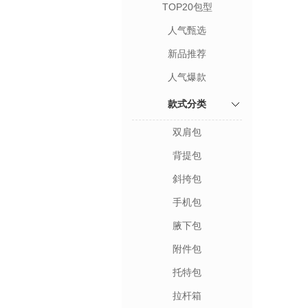
TOP20包型
人气甄选
新品推荐
人气爆款
款式分类
双肩包
背提包
斜挎包
手机包
腋下包
附件包
托特包
拉杆箱