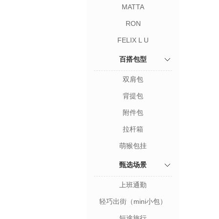
MATTA
RON
FELIX L U
百搭包型
双肩包
背提包
附件包
拉杆箱
萌猴包挂
甄选场景
上班通勤
轻巧出街（mini小包）
短途旅行