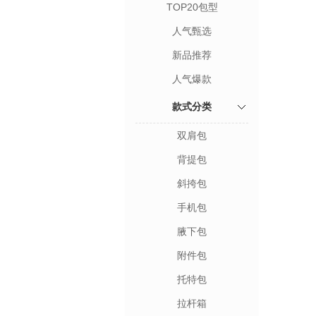
TOP20包型
人气甄选
新品推荐
人气爆款
款式分类
双肩包
背提包
斜挎包
手机包
腋下包
附件包
托特包
拉杆箱