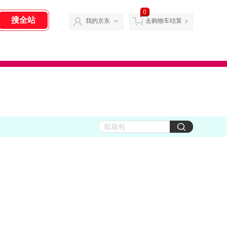
0
我的京东
去购物车结算