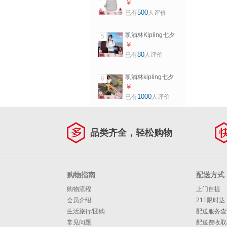
女款通勤简约轻便
￥
出行双肩背包书包
500
已有
人评价
镭射银斜纹
凯浦林Kipling七夕
5
礼物男女新款百搭
￥
时尚轻便背提包单
80
已有
人评价
肩包斜挎包小方包
岩石蓝
凯浦林kipling七夕
6
礼物男女款大容量
￥
轻便出游首尔包双
1000
已有
人评价
肩书包|SEOUL系列
M-黑皮诺色
品类齐全，轻松购物
购物指南
配送方式
购物流程
上门自提
会员介绍
211限时达
生活旅行/团购
配送服务查
常见问题
配送费收取