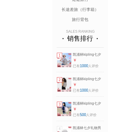
长途差旅（行李箱）
旅行背包
SALES RANKING
销售排行
凯浦林kipling七夕
1
礼物男女款大容量
￥
轻便出游首尔包双
1000
已有
人评价
肩书包|SEOUL系列
M-岩石灰
凯浦林kipling七夕
2
礼物男女款大容量
￥
轻便出游首尔包双
1000
已有
人评价
肩书包|SEOUL系列
S-岩石灰
凯浦林kipling七夕
3
情人节礼物男女款
￥
大容量轻便双肩背
500
已有
人评价
包书包 欢乐粉紫
凯浦林七夕礼物男
4