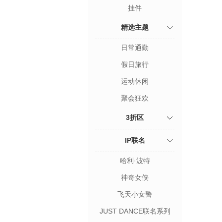
挂件
精选主题
日常通勤
假日旅行
运动休闲
聚会狂欢
3折区
IP联名
哈利·波特
神奇女侠
飞天小女警
JUST DANCE联名系列