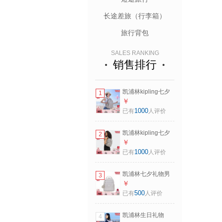
长途差旅（行李箱）
旅行背包
SALES RANKING
销售排行
凯浦林kipling七夕
1
礼物男女款大容量
￥
轻便出游首尔包双
1000
已有
人评价
肩书包|SEOUL系列
M-岩石灰
凯浦林kipling七夕
2
礼物男女款大容量
￥
轻便出游首尔包双
1000
已有
人评价
肩书包|SEOUL系列
S-岩石灰
凯浦林七夕礼物男
3
女款通勤简约轻便
￥
出行双肩背包书包
500
已有
人评价
镭射银斜纹
凯浦林生日礼物
4