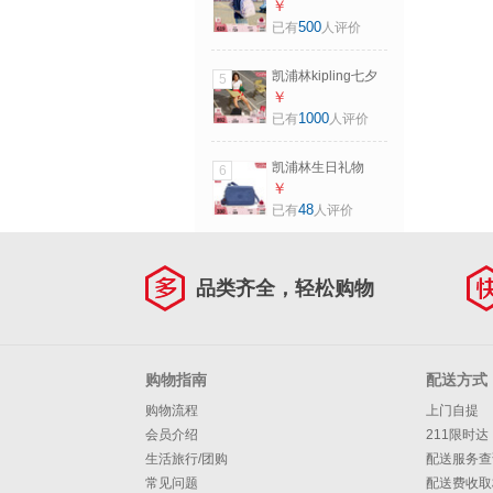
kipling男女款大容
￥
量轻便双肩背包书
500
已有
人评价
包|CHANTRIA M 欢
乐粉紫
凯浦林kipling七夕
5
礼物男女款大容量
￥
轻便出游首尔包双
1000
已有
人评价
肩书包|SEOUL系列
M-黑皮诺色
凯浦林生日礼物
6
kipling女款2026春
￥
夏新款简约背提单
48
已有
人评价
肩包|AVERILL 经典
靛蓝
品类齐全，轻松购物
购物指南
配送方式
购物流程
上门自提
会员介绍
211限时达
生活旅行/团购
配送服务查
常见问题
配送费收取