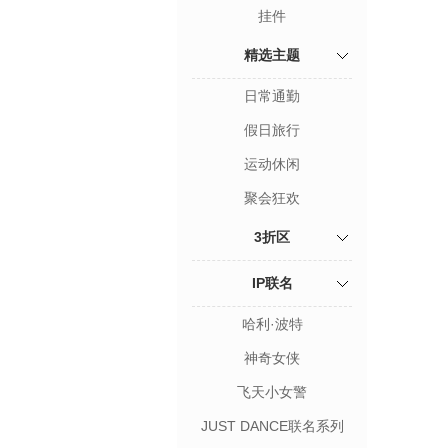
挂件
精选主题
日常通勤
假日旅行
运动休闲
聚会狂欢
3折区
IP联名
哈利·波特
神奇女侠
飞天小女警
JUST DANCE联名系列