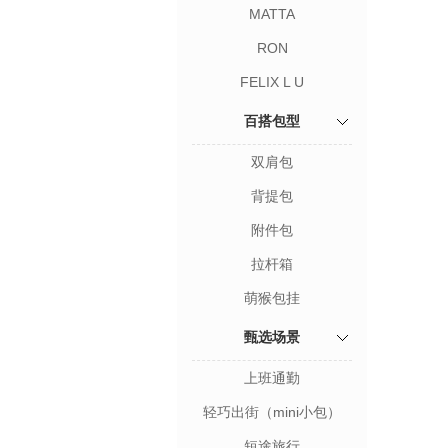
MATTA
RON
FELIX L U
百搭包型
双肩包
背提包
附件包
拉杆箱
萌猴包挂
甄选场景
上班通勤
轻巧出街（mini小包）
短途旅行