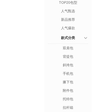
TOP20包型
人气甄选
新品推荐
人气爆款
款式分类
双肩包
背提包
斜挎包
手机包
腋下包
附件包
托特包
拉杆箱