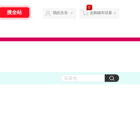
0
我的京东
去购物车结算