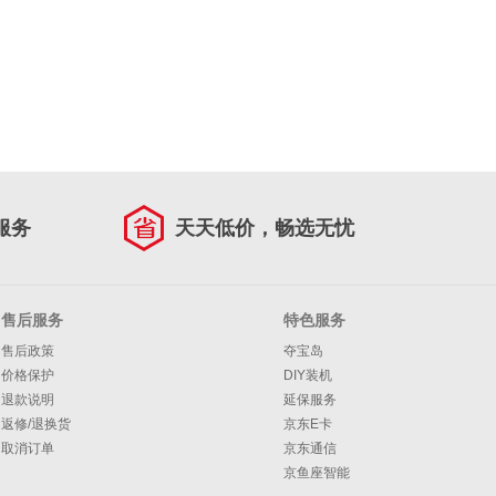
服务
天天低价，畅选无忧
售后服务
特色服务
售后政策
夺宝岛
价格保护
DIY装机
退款说明
延保服务
返修/退换货
京东E卡
取消订单
京东通信
京鱼座智能