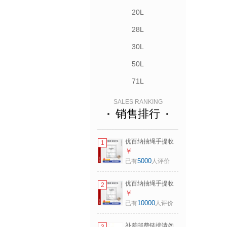
20L
28L
30L
50L
71L
SALES RANKING
销售排行
优百纳抽绳手提收
1
口垃圾袋加厚可光
￥
降解塑料袋束口B系
5000
已有
人评价
列9L至15L (125个)
B系列 9L至15L
优百纳抽绳手提收
2
(125个)，加厚材质
口垃圾袋大号加厚
￥
抽绳收口
塑料袋可光降解A系
10000
已有
人评价
列18L至30L(90个)
A系列 18L至
补差邮费链接请勿