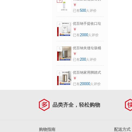
3
30L(90个)，加厚材
乱拍
￥
质 抽绳收口
500
已有
人评价
优百纳手提收口垃
4
圾袋加厚抽绳可光
￥
降解塑料袋收口C系
2000
已有
人评价
列5L至8L（125
个） C系列 5L至
优百纳夹缝垃圾桶
5
8L（125个），加
卫生间窄身脚踏式
￥
厚材质 抽绳收口
带盖小号缝隙厕所
200
已有
人评价
狭窄客厅2026新款
贝拉 原钛色 8L
优百纳家用脚踏式
6
垃圾桶不锈钢客厅
￥
带盖卫生间卧室脚
20000
已有
人评价
踩轻奢厨房办公室
骑士 晨曦金 9L
品类齐全，轻松购物
购物指南
配送方式