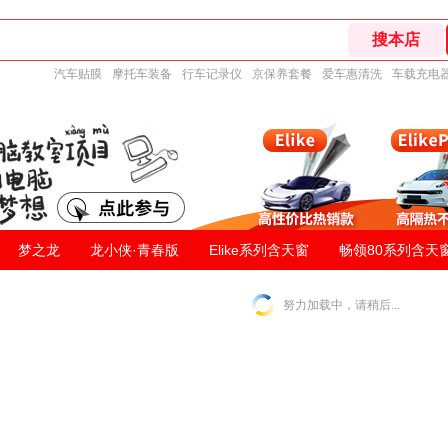
汽车贴膜
摩托车装备
行车记录仪
京保养套餐
爱车惠清洗
车载充电
梦之龙
龙小侠·青春版
Elike系列含天窗
畅领80系列含天
努力加载中，请稍后...