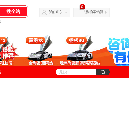
0
我的京东
去购物车结算
器
窗