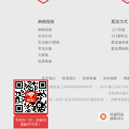
（陶瓷膜）
购物指南
配送方式
购物流程
上门自提
会员介绍
211限时达
生活旅行/团购
配送服务查
常见问题
配送费收取
大家电
联系客服
关于我们
|
联系我们
|
联系客服
|
合作招商
|
商
京公网安备 11000002000088号
|
京ICP备1104170
互联网出版许
Copyright © 2004 -
2026
京东JINGDONG 版权所有
|
消费者维权热
手机扫一扫，劲爆优
惠触手可得！
手机扫一扫，劲爆优