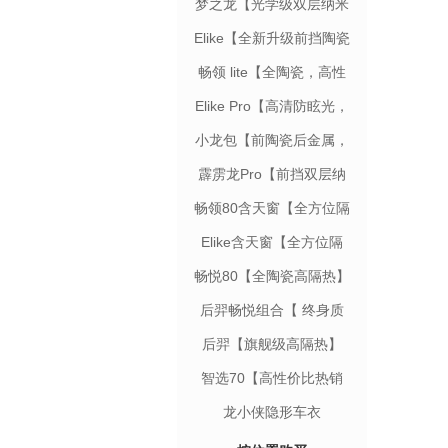
梦之龙【光学级双层纳米
陶瓷膜】
Elike【全新升级前挡陶瓷
膜】
畅领 lite【全陶瓷，高性
价比之选】
Elike Pro【高清防眩光，
视野清晰】
小龙包【前陶瓷后金属，
信号0阻隔】
霹雳龙Pro【前挡双层纳
米陶瓷膜】
畅领80含天窗【全方位隔
热】
Elike含天窗【全方位隔
热】
畅悦80【全陶瓷高隔热】
后羿畅悦组合【 终身质
保】
后羿【旗舰级高隔热】
智选70【高性价比热销
款】
龙小侠隐形车衣