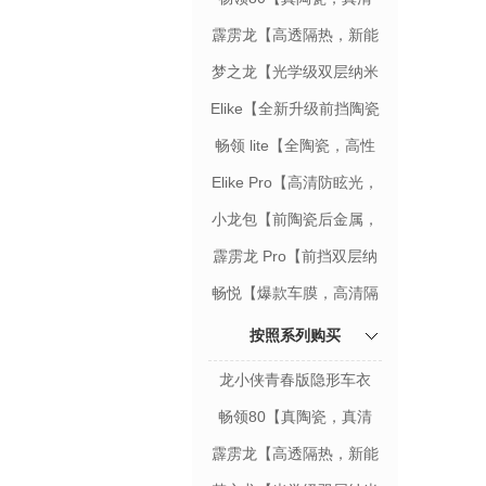
晰，真隔热】
霹雳龙【高透隔热，新能
源适用】
梦之龙【光学级双层纳米
陶瓷膜】
Elike【全新升级前挡陶瓷
膜】
畅领 lite【全陶瓷，高性
价比之选】
Elike Pro【高清防眩光，
视野清晰】
小龙包【前陶瓷后金属，
信号0阻隔】
霹雳龙 Pro【前挡双层纳
米陶瓷膜】
畅悦【爆款车膜，高清隔
热】
按照系列购买
龙小侠青春版隐形车衣
【增亮顶涂层科技】
畅领80【真陶瓷，真清
晰，真隔热】
霹雳龙【高透隔热，新能
源适用】