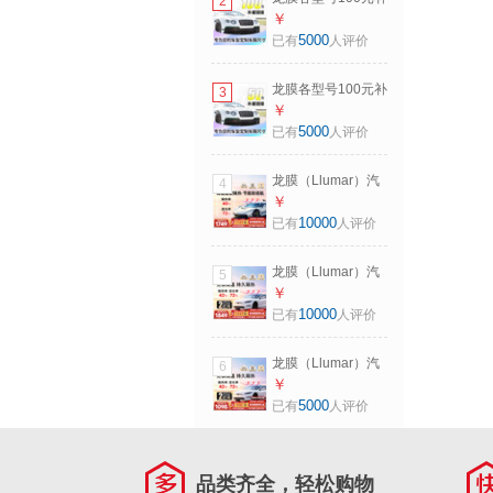
2
挡膜 局部车窗膜包
差不单独销售单拍
￥
施工 畅领主副驾两
不发货（补差前请
5000
已有
人评价
窗（深色）
咨询客服） 补差定
制尺寸专用 100元
龙膜各型号100元补
3
差不单独销售单拍
￥
不发货（补差前请
5000
已有
人评价
咨询客服） 补差定
制尺寸专用50元
龙膜（Llumar）汽
4
车贴膜新能源汽车
￥
玻璃膜全车膜太阳
10000
已有
人评价
膜隔热膜车窗膜汽
车贴膜防晒防爆膜
龙膜（Llumar）汽
5
包施工国际品牌 霹
车贴膜新能源汽车
￥
雳龙深色 轿车SUV
玻璃膜全车膜太阳
10000
已有
人评价
通用
膜隔热膜车窗膜汽
车贴膜防晒防爆膜
龙膜（Llumar）汽
6
包施工国际品牌 畅
车贴膜防爆隔热玻
￥
领80+15深色 轿车
璃膜汽车膜汽车窗
5000
已有
人评价
SUV通用
膜太阳膜防晒单前
挡膜 侧窗膜 单侧后
挡膜 局部车窗膜包
品类齐全，轻松购物
施工 畅领80单前挡