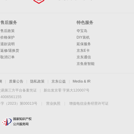
售后服务
特色服务
售后政策
夺宝岛
价格保护
DIY装机
退款说明
延保服务
返修/退换货
京东E卡
取消订单
京东通信
京鱼座智能
测
|
质量公告
|
隐私政策
|
京东公益
|
Media & IR
交易第三方平台备案凭证
|
新出发京零 字第大120007号
06561155
2023）第00013号
|
营业执照
|
增值电信业务经营许可证