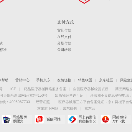
支付方式
货到付款
在线支付
询
分期付款
标准
公司转账
家帮助
|
营销中心
|
手机京东
|
友情链接
|
销售联盟
|
京东社区
|
风险监
4号
|
ICP
|
药品医疗器械网络服务备案
|
自营医疗器械经营资质
|
药品网络
可证编号新出网证(京)字150号
|
出版物经营许可证
|
违法和不良信息举报电话：40
线：4006067733
经营证照
|
医疗器械第三方平台备案凭证（京）网械平台备字（
京东旗下网站：
京东钱包
|
京东云