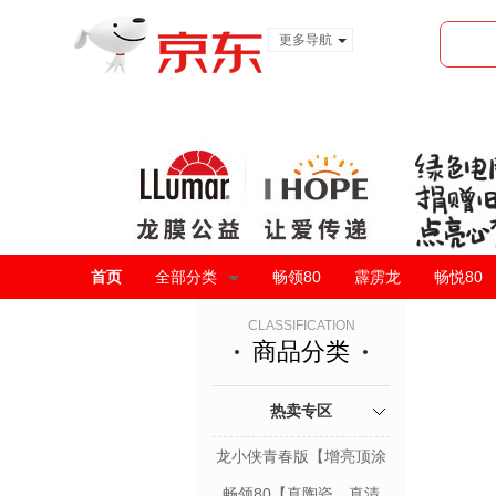
更多导航
服装城
食品
金融
首页
全部分类
畅领80
霹雳龙
畅悦80
CLASSIFICATION
商品分类
热卖专区
龙小侠青春版【增亮顶涂
层科技】
畅领80【真陶瓷，真清