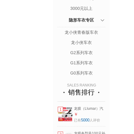
3000元以上
隐形车衣专区
龙小侠青春版车衣
龙小侠车衣
G2系列车衣
G1系列车衣
G0系列车衣
SALES RANKING
销售排行
龙膜（Llumar）汽
1
车贴膜防爆隔热玻
￥
璃膜汽车膜汽车窗
5000
已有
人评价
膜太阳膜防晒单前
挡膜 侧窗膜 单侧后
龙膜各型号100元补