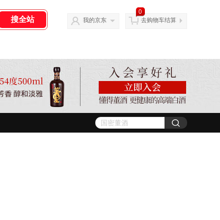
0
我的京东
去购物车结算