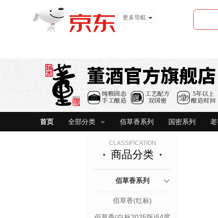
更多导航
服装城
食品
金融
首页
全部分类
佰草香系列
国密系列
老
CLASSIFICATION
商品分类
佰草香系列
佰草香(红标)
佰草香(白标2025版)54度