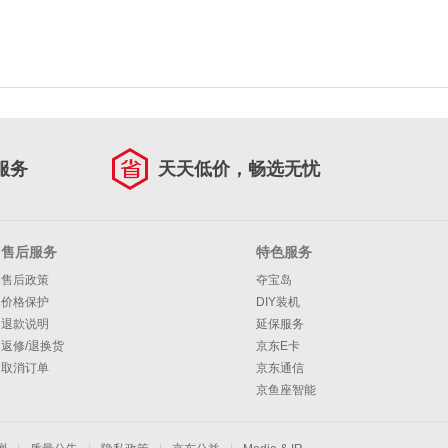
服务
天天低价，畅选无忧
售后服务
特色服务
售后政策
夺宝岛
价格保护
DIY装机
退款说明
延保服务
返修/退换货
京东E卡
取消订单
京东通信
京鱼座智能