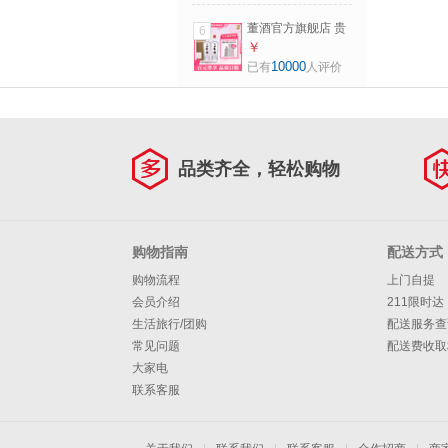
500mL 6瓶 整箱装
董酒官方旗舰店 贵
6
京仓发货
董酒(精装版) 董香
￥
型白酒 性价比口粮
10000
已有
人评价
纯粮固态发酵 54度
500mL 2瓶 组合装
京仓发货
品类齐全，轻松购物
购物指南
配送方式
购物流程
上门自提
会员介绍
211限时达
生活旅行/团购
配送服务查
常见问题
配送费收取
大家电
联系客服