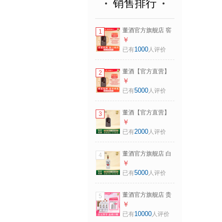
销售排行
董酒官方旗舰店 窖
1
藏C9 兼香型白酒
￥
自饮小酌 纯粮固态
1000
已有
人评价
发酵 50度 100mL 1
瓶
董酒【官方直营】
2
窖藏C9 兼香型白酒
￥
双味品鉴 中档兼香
5000
已有
人评价
50度 100mL 1瓶
董酒【官方直营】
3
窖藏系列 兼香型白
￥
酒 自饮聚会 一口双
2000
已有
人评价
香 50度 100mL 1瓶
窖藏C9 小瓶装
董酒官方旗舰店 白
4
标 董香型白酒 自饮
￥
小酌 纯粮固态发酵
5000
已有
人评价
54度 125mL 1瓶
董酒官方旗舰店 贵
5
董酒(精装版) 董香
￥
型白酒 性价比口粮
10000
已有
人评价
纯粮固态发酵 54度