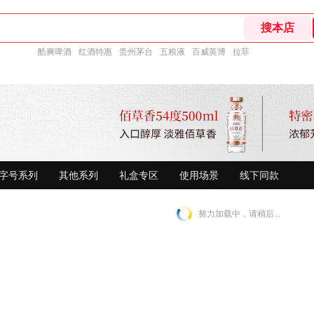
酷爽啤酒
红酒特惠
贵州茅台
五粮液
百威英博
拉菲
字号系列
其他系列
礼盒专区
使用场景
线下同款
努力加载中，请稍后...