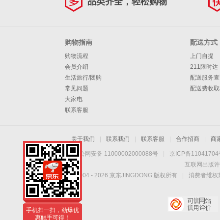
品类齐全，轻松购物
购物指南
配送方式
购物流程
上门自提
会员介绍
211限时达
生活旅行/团购
配送服务查
常见问题
配送费收取
大家电
联系客服
关于我们
|
联系我们
|
联系客服
|
合作招商
|
商
京公网安备 11000002000088号
|
京ICP备1104170
互联网出版许
Copyright © 2004 -
2026
京东JINGDONG 版权所有
|
消费者维权热
手机扫一扫，劲爆优
惠触手可得！
手机扫一扫，劲爆优
惠触手可得！