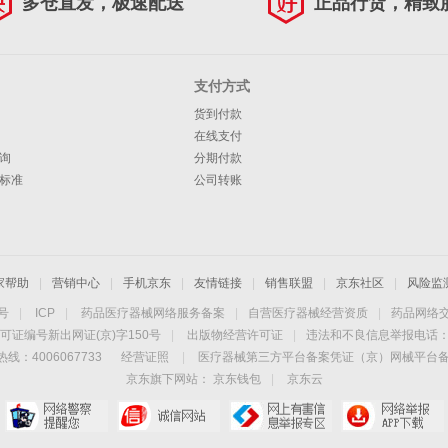
多仓直发，极速配送
正品行货，精致
支付方式
货到付款
在线支付
询
分期付款
标准
公司转账
家帮助
|
营销中心
|
手机京东
|
友情链接
|
销售联盟
|
京东社区
|
风险监
4号
|
ICP
|
药品医疗器械网络服务备案
|
自营医疗器械经营资质
|
药品网络
可证编号新出网证(京)字150号
|
出版物经营许可证
|
违法和不良信息举报电话：40
线：4006067733
经营证照
|
医疗器械第三方平台备案凭证（京）网械平台备字（
京东旗下网站：
京东钱包
|
京东云