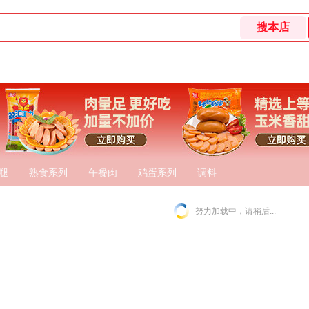
腿
熟食系列
午餐肉
鸡蛋系列
调料
努力加载中，请稍后...