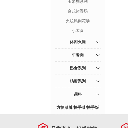
玉米狗系列
台式烤香肠
火炫风刻花肠
小零食
休闲火腿
午餐肉
熟食系列
鸡蛋系列
调料
方便菜肴/快手菜/快手饭