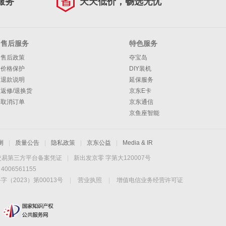
服务
天天低价，畅选无忧
售后服务
特色服务
售后政策
夺宝岛
价格保护
DIY装机
退款说明
延保服务
返修/退换货
京东E卡
取消订单
京东通信
京鱼座智能
测
|
质量公告
|
隐私政策
|
京东公益
|
Media & IR
交易第三方平台备案凭证
|
新出发京零 字第大120007号
06561155
2023）第00013号
|
营业执照
|
增值电信业务经营许可证