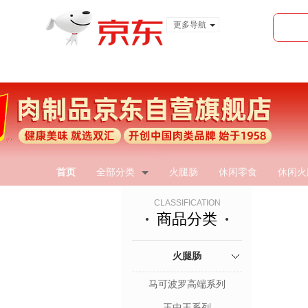
更多导航
服装城
食品
金融
首页
全部分类
火腿肠
休闲零食
休闲火
CLASSIFICATION
商品分类
火腿肠
马可波罗高端系列
王中王系列