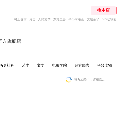
村上春树
莫言
人民文学
东野圭吾
半小时漫画
文城余华
bibi动物园
官方旗舰店
历史社科
艺术
文学
电影学院
经管励志
科普读物
努力加载中，请稍后...