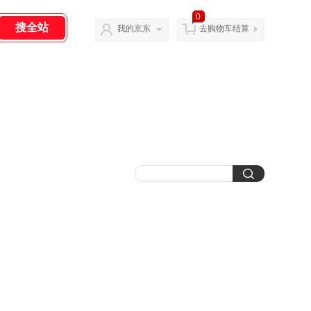
0
我的京东
去购物车结算