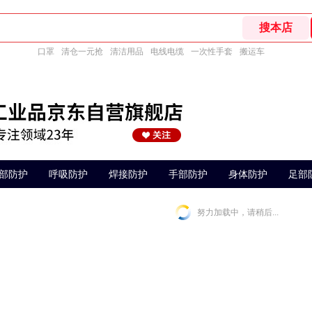
口罩
清仓一元抢
清洁用品
电线电缆
一次性手套
搬运车
部防护
呼吸防护
焊接防护
手部防护
身体防护
足部
努力加载中，请稍后...