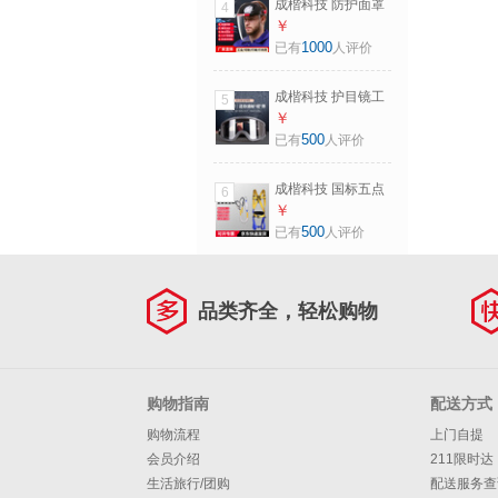
成楷科技 防护面罩
4
工业切割打磨防飞
￥
溅防冲击透明面屏
1000
已有
人评价
防雾款 CKL-
3117FW 黑色 1个
成楷科技 护目镜工
5
业切割防飞溅 劳保
￥
防粉尘防风防护眼
500
已有
人评价
镜加强防雾款CKY-
134FW 灰色框透明
成楷科技 国标五点
6
镜片 1个
式安全带防坠落 双
￥
钩 全身式高空作业
500
已有
人评价
安全绳 CKB-
AQD002 黄蓝色 1
套
品类齐全，轻松购物
购物指南
配送方式
购物流程
上门自提
会员介绍
211限时达
生活旅行/团购
配送服务查