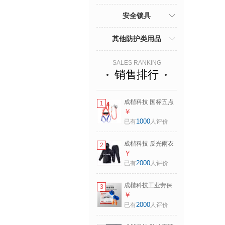
安全锁具
其他防护类用品
SALES RANKING
销售排行
成楷科技 国标五点
1
式安全带 高空作业
￥
双大钩安全绳 CKB-
1000
已有
人评价
AQD001 橘蓝色 1
套
成楷科技 反光雨衣
2
雨裤套装分体式 工
￥
地双层防水劳保成
2000
已有
人评价
人雨披 CKB-Y102
藏蓝色均码 1套
成楷科技工业劳保
3
防噪音耳塞圣诞树
￥
型带线防丢降噪隔
2000
已有
人评价
音CKE-2043*100
橙色 1包(100副/包)