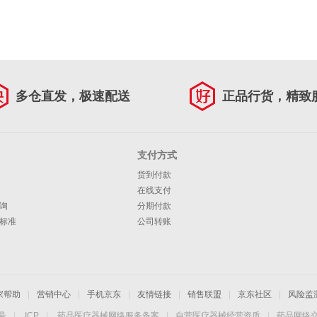
多仓直发，极速配送
正品行货，精致
支付方式
货到付款
在线支付
询
分期付款
标准
公司转账
家帮助
|
营销中心
|
手机京东
|
友情链接
|
销售联盟
|
京东社区
|
风险监
4号
|
ICP
|
药品医疗器械网络服务备案
|
自营医疗器械经营资质
|
药品网络