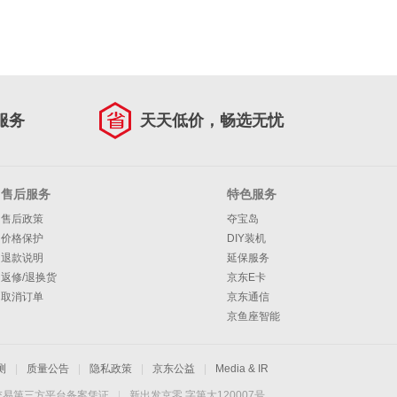
服务
天天低价，畅选无忧
售后服务
特色服务
售后政策
夺宝岛
价格保护
DIY装机
退款说明
延保服务
返修/退换货
京东E卡
取消订单
京东通信
京鱼座智能
测
|
质量公告
|
隐私政策
|
京东公益
|
Media & IR
交易第三方平台备案凭证
|
新出发京零 字第大120007号