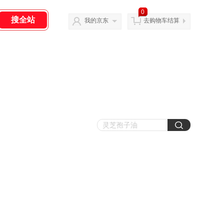
0
我的京东
去购物车结算