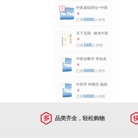
中医基础理论+中医
3
诊断学【套装2册】
￥
新世纪第五5版 全
50000
已有
人评价
国中医药行业高等
教育十四五规划教
天下无病 : 林杰中医
4
材第十一版书籍中
讲记 中国中医药出
￥
国中医药出版社
版社求真学堂 徐文
1000
已有
人评价
兵梁冬油麻菜等联
袂推荐 中医科普
中医诊断学 李灿东
5
方朝义 新世纪第五
￥
5版 全国中医药行
50000
已有
人评价
业高等教育十四五
规划教材第十一版
中药学 钟赣生 杨柏
6
书籍 中国中医药出
灿 著 新世纪第五5
￥
版社
版 全国中医药行业
50000
已有
人评价
高等教育十四五规
划教材第十一版书
籍中国中医药出版
品类齐全，轻松购物
社