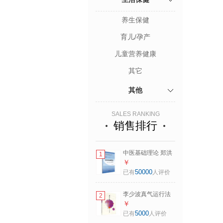
养生保健
育儿/孕产
儿童营养健康
其它
其他
SALES RANKING
销售排行
中医基础理论 郑洪
1
新 新世纪第五5版
￥
全国中医药行业高
50000
已有
人评价
等教育十四五规划
教材第十一版中国
李少波真气运行法
2
中医药出版社
（第3版） 全网热
￥
销中医养生之道 中
5000
已有
人评价
国中医药出版