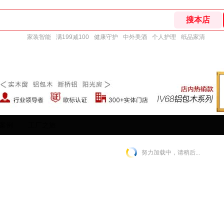
家装智能
满199减100
健康守护
中外美酒
个人护理
纸品家清
案例
工厂之旅
努力加载中，请稍后...