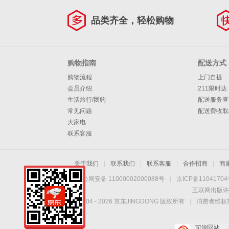
定制金，非产品售
价
品类齐全，轻松购物
购物指南
配送方式
购物流程
上门自提
会员介绍
211限时达
生活旅行/团购
配送服务查
常见问题
配送费收取
大家电
联系客服
关于我们
|
联系我们
|
联系客服
|
合作招商
|
商
京公网安备 11000002000088号
|
京ICP备1104170
互联网出版许
Copyright © 2004 -
2026
京东JINGDONG 版权所有
|
消费者维权热
智能 除霾 保温 隔音