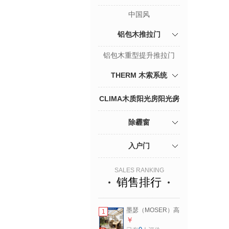
中国风
铝包木推拉门
铝包木重型提升推拉门
THERM 木索系统
CLIMA木质阳光房阳光房
除霾窗
入户门
SALES RANKING
销售排行
墨瑟（MOSER）高
1
端定制隔音隔热手
￥
动天窗铝包木别墅