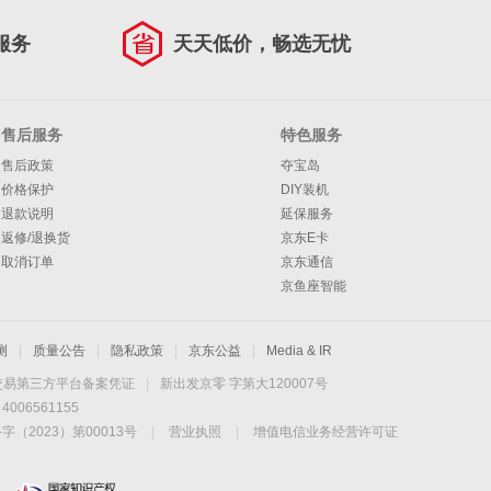
服务
天天低价，畅选无忧
售后服务
特色服务
售后政策
夺宝岛
价格保护
DIY装机
退款说明
延保服务
返修/退换货
京东E卡
取消订单
京东通信
京鱼座智能
测
|
质量公告
|
隐私政策
|
京东公益
|
Media & IR
交易第三方平台备案凭证
|
新出发京零 字第大120007号
06561155
2023）第00013号
|
营业执照
|
增值电信业务经营许可证