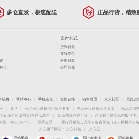
多仓直发，极速配送
正品行货，精致
支付方式
货到付款
在线支付
询
分期付款
标准
公司转账
家帮助
|
营销中心
|
手机京东
|
友情链接
|
销售联盟
|
京东社区
|
风险监
4号
|
ICP
|
药品医疗器械网络服务备案
|
自营医疗器械经营资质
|
药品网络
可证编号新出网证(京)字150号
|
出版物经营许可证
|
违法和不良信息举报电话：40
线：4006067733
经营证照
|
医疗器械第三方平台备案凭证（京）网械平台备字（
京东旗下网站：
京东钱包
|
京东云