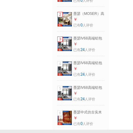
0
已有
人评价
玻璃户外木质玻璃
花房阳光房 此为定
墨瑟（MOSER）高
2
制金，具体以墨瑟
端定制隔音隔热手
￥
门店为准
动天窗铝包木别墅
0
已有
人评价
玻璃户外木质玻璃
花房阳光房 1个安
墨瑟IV68高端铝包
3
装地址仅限使用1个
木隔音玻璃内木窗
￥
定制金
外铝合金封阳台落
24
已有
人评价
地窗平开门窗定制
诚意定制金
墨瑟IV68高端铝包
4
木隔音玻璃内木窗
￥
外铝合金封阳台落
24
已有
人评价
地窗平开门窗定制
总面积10平米起
墨瑟IV68高端铝包
5
订，此为每平米价
木隔音玻璃内木窗
￥
外铝合金封阳台落
24
已有
人评价
地窗平开门窗定制
每平米/㎡（拍下备
墨瑟中式仿古实木
6
注姓名+地址）
门窗别墅住宅封阳
￥
台落地钢化玻璃隔
0
已有
人评价
音隔热窗定制 此为