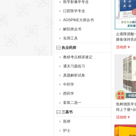
医学影像学专业
口腔医学专业
AOSPINE大师丛书
解剖类丛书
止痛降尿酸
实用工具
膳食保持良
制体重科学
活动价￥
执业药师
打水定期复
学技术出版
教材考点精讲速记
通关习题练习
真题解析试卷
中药学
西药学
套装二选一
焦树德医学
得上下册+
三基书
治+医学实
活动价￥
+临床经验
医师
护士