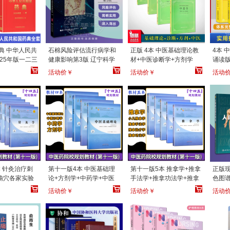
典 中华人民共
石棉风险评估流行病学和
正版 4本 中医基础理论教
4本 
025年版一二三
健康影响第3版 辽宁科学
材+中医诊断学+方剂学
诵读版
1234部 国
技术出版社
+中药学 第5五版 供中医中
脉学+
活动价￥
活动价￥
活动
会 中国医药科
药针灸专业用本科考研
中国
套药典2020年
 针灸治疗刺
第十一版4本 中医基础理
第十一版5本 推拿学+推拿
正版
腧穴各家实验
论+方剂学+中药学+中医
手法学+推拿功法学+推拿
色图谱
读 第十一版新
诊断学 第十版新世纪第五
治疗学+小儿推拿学 第十
图文
活动价￥
活动价￥
活动
 十三五规划教
版十四五规划教材 中国中
一版新世纪第五版十四五
谱 人
医药
规划
剖彩