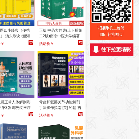
中医四小经典（便携
正版 中药大辞典(上下册第
） 汤头歌诀+濒湖
二2版)南京中医大学编著
药性赋+医学三字经
上海科学技术出版社 中药
价￥
活动价￥
医药科技出版社
书籍
现货正常人体解剖彩
骨盆和骶髂关节功能解剖
 第3版 郭光文王序
手法操作指南 [英] 约翰·吉
解析解剖教学彩色图
本斯 著 解剖学彩色图谱正
价￥
活动价￥
民卫生出版社 人体解
版
色图谱第3版