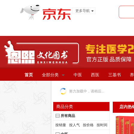
更多导航
服装城
食品
金融
首页
全部分类
中医
西医
三基书
养
努力加载中，请稍后...
商品分类
店内热
所有商品
按销量
按人气
按价格
按时间