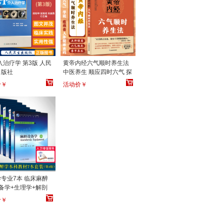
入治疗学 第3版 人民
黄帝内经六气顺时养生法
出版社
中医养生 顺应四时六气 探
寻无疾到天年的秘诀 中医
价￥
活动价￥
六气学说蕴藏着人体健康
密码 江苏凤凰科学技术出
版社
专业7本 临床麻醉
备学+生理学+解剖
理学+疼痛诊疗学
价￥
病医学 第4版 人民卫