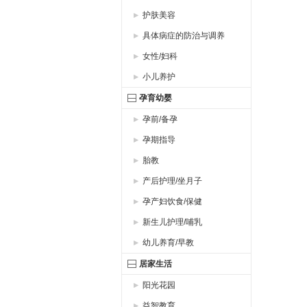
护肤美容
具体病症的防治与调养
女性/妇科
小儿养护
孕育幼婴
孕前/备孕
孕期指导
胎教
产后护理/坐月子
孕产妇饮食/保健
新生儿护理/哺乳
幼儿养育/早教
居家生活
阳光花园
益智教育