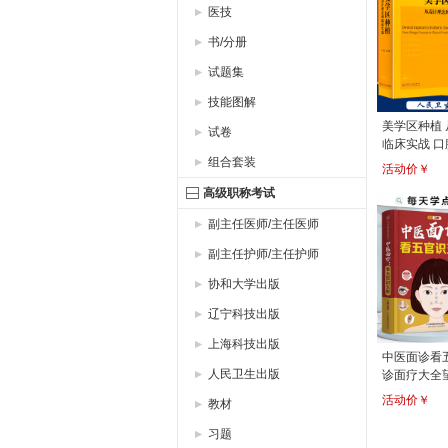
医技
书/分册
试题集
技能图解
美学区种植
试卷
临床实战 口
组合套装
生出版社
活动价￥
高级职称考试
副主任医师/主任医师
副主任护师/主任护师
协和大学出版
辽宁科技出版
上海科技出版
中医面诊看
人民卫生出版
诊面疗大全
与舌诊辩证
活动价￥
教材
养生 面部
析病态面容
习题
技术出版社