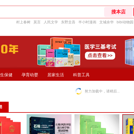
村上春树
莫言
人民文学
东野圭吾
半小时漫画
文城余华
bibi动物园
生保健
孕育幼婴
居家生活
科普工具
努力加载中，请稍后...
销