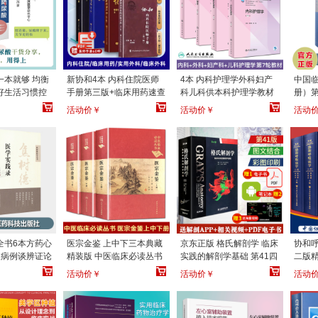
一本就够 均衡
新协和4本 内科住院医师
4本 内科护理学外科妇产
中国
好生活习惯控
手册第三版+临床用药速查
科儿科供本科护理学教材
册）第
运动适量喝苏
手册第2版+协和临床外科
第七7版 卫生健康委员会
科医
活动价￥
活动价￥
活动
查 江苏凤凰科
手册+实用外科医嘱手册
高等学校教材十四五规划
书
社
（第3版） 便携袖珍住院
教材第七轮 人民卫生出版
医师常备案头参考
社
全书6本方药心
医宗金鉴 上中下三本典藏
京东正版 格氏解剖学 临床
协和呼
从病例谈辨证论
精装版 中医临床必读丛书
实践的解剖学基础 第41四
二版精
践录+中医内科
全套书籍 清吴谦 编 郑金
十一版 解剖学实用工具 山
主编 
活动价￥
活动价￥
活动
辑要
生 整理人民卫生出
东科学