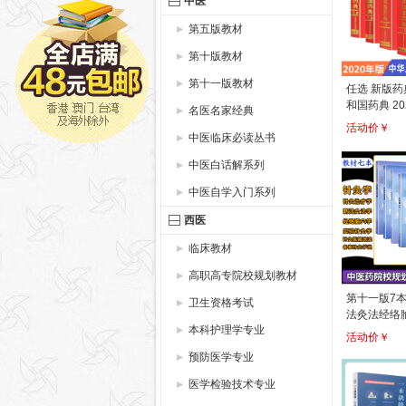
中医
第五版教材
第十版教材
第十一版教材
任选 新版药
和国药典 2
名医名家经典
四部 中国药典
活动价￥
中医临床必读丛书
家药典委员
技出版社 全
中医白话解系列
版
中医自学入门系列
西医
临床教材
高职高专院校规划教材
第十一版7本
卫生资格考试
法灸法经络
本科护理学专业
针灸医籍选
活动价￥
世纪第五版
预防医学专业
材
医学检验技术专业