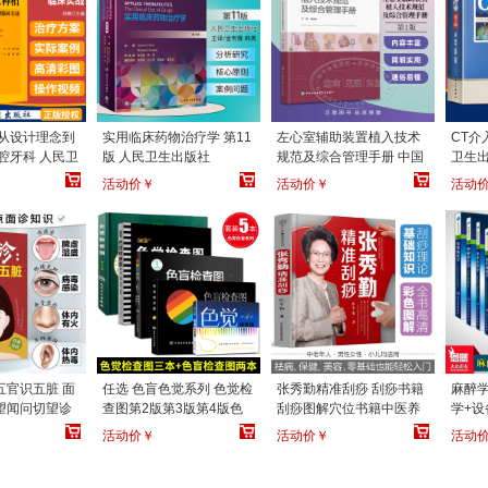
 从设计理念到
实用临床药物治疗学 第11
左心室辅助装置植入技术
CT介
腔牙科 人民卫
版 人民卫生出版社
规范及综合管理手册 中国
卫生
协和协和医科大学出版社
活动价￥
活动价￥
活动
五官识五脏 面
任选 色盲色觉系列 色觉检
张秀勤精准刮痧 刮痧书籍
麻醉学
望闻问切望诊
查图第2版第3版第4版色
刮痧图解穴位书籍中医养
学+设
图解断病中医
盲检查图第五版第6版 驾
生养生书籍人体穴位经络
学+药
活动价￥
活动价￥
活动
反射区常见病分
照体检征兵色盲色觉色弱
图中医养生书籍按摩书经
+危重
 江苏凤凰科学
测试检查检测图辨色图谱
络穴位图
生
色盲本 北京科学技术出版