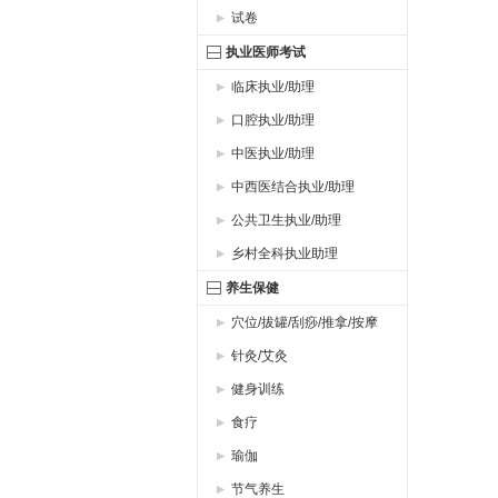
试卷
执业医师考试
临床执业/助理
口腔执业/助理
中医执业/助理
中西医结合执业/助理
公共卫生执业/助理
乡村全科执业助理
养生保健
穴位/拔罐/刮痧/推拿/按摩
针灸/艾灸
健身训练
食疗
瑜伽
节气养生