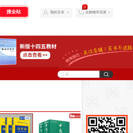
0
我的京东
去购物车结算