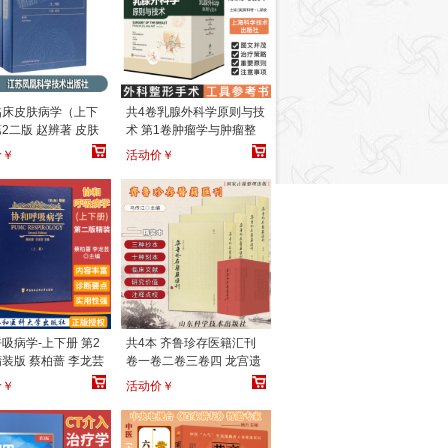
临床皮肤病学（上下
共4卷乳腺外科学原则与技
2二版 赵辨著 皮肤
术 第1卷肿瘤学与肿瘤整
生工具书考博教材用
形外科第2卷乳房重建第3
价￥
活动价￥
卷乳房缩小成形术和乳房
悬吊术第4卷隆胸术与乳房
成形术 上海科学技术出版
社
吸病学-上下册 第2
共4本 齐鲁珍存医籍汇刊
装版 蔡柏蔷 李龙芸
卷一卷二卷三卷四 龙宫遗
中国协和医科大学
秘摘验良方便易良方叶真
价￥
活动价￥
人传世内外各科秘本 山东
科学技术出版社