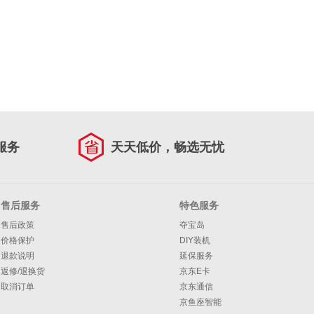
服务
天天低价，畅选无忧
售后服务
特色服务
售后政策
夺宝岛
价格保护
DIY装机
退款说明
延保服务
返修/退换货
京东E卡
取消订单
京东通信
京鱼座智能