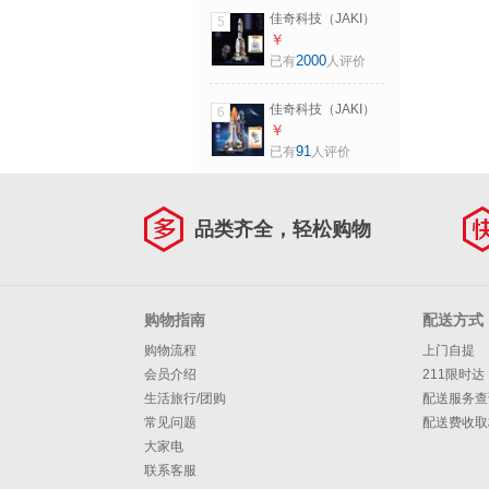
生日礼物 破晓太阳
佳奇科技（JAKI）
5
能火箭
积木拼装太空模型
￥
飞机火箭宇航员航
2000
已有
人评价
天手办儿童玩具男
女孩生日礼物 【顺
佳奇科技（JAKI）
6
丰+礼盒】破晓五号
遨游星际航天飞机
￥
火箭
积木拼装太空模型
91
已有
人评价
男孩儿童玩具生日
礼物 【顺丰包邮
+精美礼盒】超级航
品类齐全，轻松购物
天飞机
购物指南
配送方式
购物流程
上门自提
会员介绍
211限时达
生活旅行/团购
配送服务查
常见问题
配送费收取
大家电
联系客服