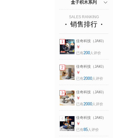
盒子积木系列
SALES RANKING
销售排行
佳奇科技（JAKI）
1
积木拼装破晓月球
￥
基地地球仪宇航员
200
已有
人评价
模型足球杯玩具男
孩生日礼物 【京东
佳奇科技（JAKI）
2
7仓发货+精美礼
积木拼装破晓五号
￥
盒】破晓航天地球
火箭宇航员模型航
2000
已有
人评价
仪
天摆件儿童玩具男
女孩生日礼物 【顺
佳奇科技（JAKI）
3
丰包邮】破晓五号
积木拼装太空模型
￥
火箭+防尘罩
飞机火箭宇航员航
2000
已有
人评价
天手办儿童玩具男
女孩生日礼物 【顺
佳奇科技（JAKI）
4
丰+礼盒】破晓航天
积木拼装破晓太阳
￥
飞机
能驱动火箭空间站
85
已有
人评价
模型儿童玩具男孩