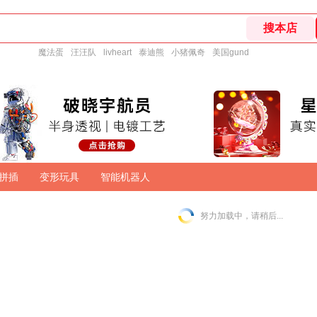
魔法蛋
汪汪队
livheart
泰迪熊
小猪佩奇
美国gund
拼插
变形玩具
智能机器人
努力加载中，请稍后...