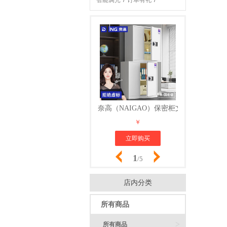
智能调光
/
订单有礼
/
安装服务
/
奈高（NAIGAO）保密柜文件柜办公铁
奈高文件柜
￥
立即购买
立
1
/5
店内分类
所有商品
>
所有商品