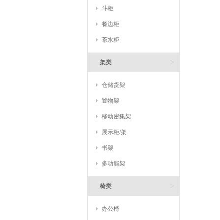
斗柜
餐边柜
茶水柜
>
架类
仓储货架
置物架
移动密集架
展示柜/架
书架
多功能架
>
椅类
办公椅