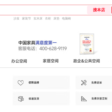
沙发
家装节
实木床
衣柜
床垫
电脑椅