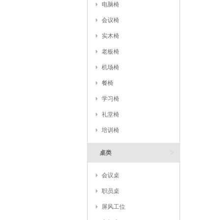
电脑椅
会议椅
实木椅
老板椅
机场椅
餐椅
学习椅
礼堂椅
培训椅
>
桌类
会议桌
职员桌
屏风工位