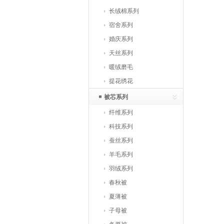
长绒棉系列
宿舍系列
婚庆系列
天丝系列
暖绒磨毛
提花绣花
被芯系列
纤维系列
科技系列
蚕丝系列
羊毛系列
羽绒系列
春秋被
夏薄被
子母被