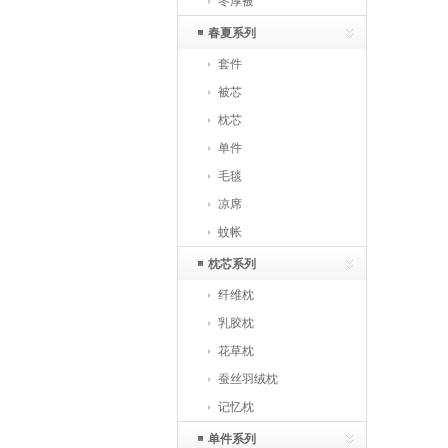
冬厚被
春夏系列
套件
被芯
枕芯
单件
毛毯
凉席
蚊帐
枕芯系列
纤维枕
乳胶枕
花草枕
蚕丝羽绒枕
记忆枕
单件系列