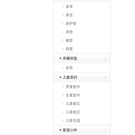
床单
床笠
床护垫
床垫
被套
枕套
床褥床垫
床垫
儿童系列
男童套件
女童套件
儿童被芯
儿童枕芯
儿童毛毯
家居小件