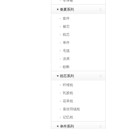
冬厚被
春夏系列
套件
被芯
枕芯
单件
毛毯
凉席
蚊帐
枕芯系列
纤维枕
乳胶枕
花草枕
蚕丝羽绒枕
记忆枕
单件系列