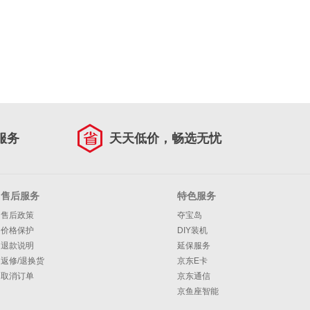
服务
天天低价，畅选无忧
售后服务
特色服务
售后政策
夺宝岛
价格保护
DIY装机
退款说明
延保服务
返修/退换货
京东E卡
取消订单
京东通信
京鱼座智能