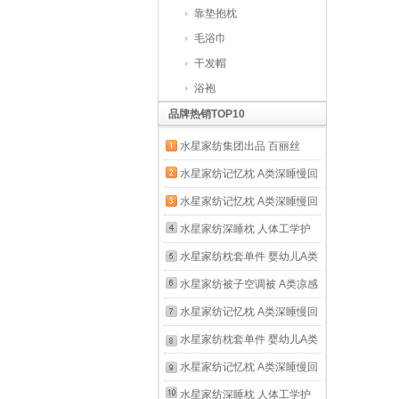
靠垫抱枕
毛浴巾
干发帽
浴袍
品牌热销TOP10
水星家纺集团出品 百丽丝
93%乳胶颈椎枕头 泰国进口
水星家纺记忆枕 A类深睡慢回
乳胶原液枕芯 天然乳胶抗菌
弹记忆枕芯 护颈深度睡眠颈
水星家纺记忆枕 A类深睡慢回
防螨枕 单只
椎枕头礼物礼盒装 深睡云感
弹记忆枕芯 护颈深度睡眠颈
水星家纺深睡枕 人体工学护
枕(适中款/高10cm) A类 单只
椎枕头礼物礼盒装 深睡云感
颈记忆枕芯 深度睡眠慢回弹
水星家纺枕套单件 婴幼儿A类
42cm×70cm
枕(低款/高8cm) A类 单只
颈椎枕头礼物礼盒装 工学枕
亲肤全棉枕套 幼儿园宝宝儿
水星家纺被子空调被 A类凉感
42cm×70cm
4.0[3层榫卯结构+安全0胶]高
童宿舍纯棉枕套 [母婴A类全棉
夏凉被 可水洗机洗速干降燥
水星家纺记忆枕 A类深睡慢回
10cm 单只
儿童枕套]婴儿蓝 单只
雪糕被 宿舍薄被芯 凉感降燥
弹记忆枕芯 护颈深度睡眠颈
水星家纺枕套单件 婴幼儿A类
35cm*50cm
雪糕被5.0(冰芯凉感)蓝
椎枕头礼物礼盒装 深睡云感
亲肤全棉枕套 幼儿园宝宝儿
水星家纺记忆枕 A类深睡慢回
200cm×230cm
枕(低薄款/高6cm) A类 单只
童宿舍纯棉枕套 [母婴A类全棉
弹记忆枕芯 护颈深度睡眠颈
水星家纺深睡枕 人体工学护