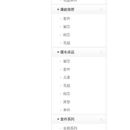
毛毯单件
爆款推荐
套件
被芯
枕芯
毛毯
暖冬床品
被芯
套件
儿童
毛毯
枕芯
床垫
单件
套件系列
全棉系列