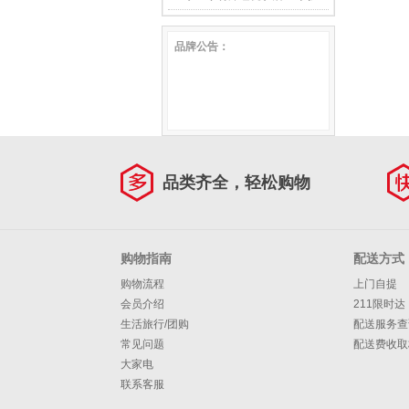
42cm×70cm
儿童枕套]奶油粉 单只
椎枕头礼物礼盒装 深睡云感
颈记忆枕芯 深度睡眠慢回弹
品牌公告：
35cm*50cm
枕Pro(低款/升级双感)高8cm
颈椎枕头礼物礼盒装 工学枕
A类 单只 42cm×70cm
4.0[3层榫卯结构+安全0胶]高
8cm 单只
品类齐全，轻松购物
购物指南
配送方式
购物流程
上门自提
会员介绍
211限时达
生活旅行/团购
配送服务查
常见问题
配送费收取
大家电
联系客服