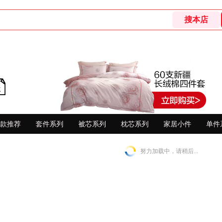
款推荐
套件系列
被芯系列
枕芯系列
家居小件
单件
努力加载中，请稍后...