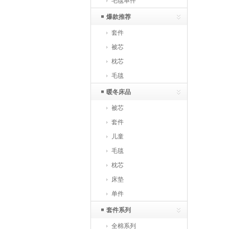
毛毯单件
爆款推荐
套件
被芯
枕芯
毛毯
暖冬床品
被芯
套件
儿童
毛毯
枕芯
床垫
单件
套件系列
全棉系列