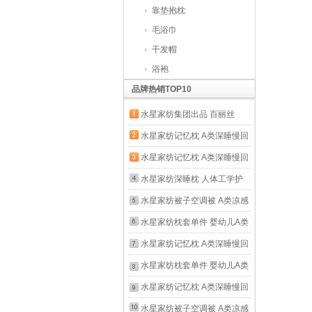
靠垫抱枕
毛浴巾
干发帽
浴袍
品牌热销TOP10
水星家纺集团出品 百丽丝
93%乳胶颈椎枕头 泰国进口
水星家纺记忆枕 A类深睡慢回
乳胶原液枕芯 天然乳胶抗菌
弹记忆枕芯 护颈深度睡眠颈
水星家纺记忆枕 A类深睡慢回
防螨枕 单只
椎枕头礼物礼盒装 深睡云感
弹记忆枕芯 护颈深度睡眠颈
水星家纺深睡枕 人体工学护
枕(适中款/高10cm) A类 单只
椎枕头礼物礼盒装 深睡云感
颈记忆枕芯 深度睡眠慢回弹
水星家纺被子空调被 A类凉感
42cm×70cm
枕(低款/高8cm) A类 单只
颈椎枕头礼物礼盒装 工学枕
夏凉被 可水洗机洗速干降燥
水星家纺枕套单件 婴幼儿A类
42cm×70cm
4.0[3层榫卯结构+安全0胶]高
雪糕被 宿舍薄被芯 凉感降燥
亲肤全棉枕套 幼儿园宝宝儿
水星家纺记忆枕 A类深睡慢回
10cm 单只
雪糕被5.0(冰芯凉感)蓝
童宿舍纯棉枕套 [母婴A类全棉
弹记忆枕芯 护颈深度睡眠颈
水星家纺枕套单件 婴幼儿A类
200cm×230cm
儿童枕套]婴儿蓝 单只
椎枕头礼物礼盒装 深睡云感
亲肤全棉枕套 幼儿园宝宝儿
水星家纺记忆枕 A类深睡慢回
35cm*50cm
枕(低薄款/高6cm) A类 单只
童宿舍纯棉枕套 [母婴A类全棉
弹记忆枕芯 护颈深度睡眠颈
水星家纺被子空调被 A类凉感