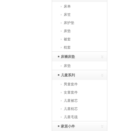
床单
床笠
床护垫
床垫
被套
枕套
床褥床垫
床垫
儿童系列
男童套件
女童套件
儿童被芯
儿童枕芯
儿童毛毯
家居小件