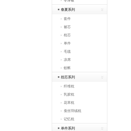
冬厚被
春夏系列
套件
被芯
枕芯
单件
毛毯
凉席
蚊帐
枕芯系列
纤维枕
乳胶枕
花草枕
蚕丝羽绒枕
记忆枕
单件系列