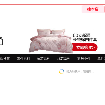
款推荐
套件系列
被芯系列
枕芯系列
家居小件
单件
努力加载中，请稍后...