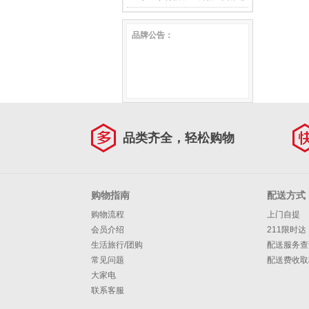
42cm×70cm
儿童枕套]奶油粉 单只
椎枕头礼物礼盒装 深睡云感
夏凉被 可水洗机洗速干降燥
品牌公告：
35cm*50cm
枕Pro(低款/升级双感)高8cm
雪糕被 宿舍薄被芯 凉感降燥
A类 单只 42cm×70cm
雪糕被5.0(冰芯凉感)蓝
150cm×200cm
品类齐全，轻松购物
购物指南
配送方式
购物流程
上门自提
会员介绍
211限时达
生活旅行/团购
配送服务查
常见问题
配送费收取
大家电
联系客服