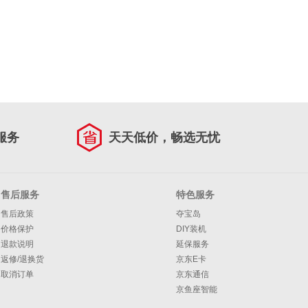
服务
天天低价，畅选无忧
售后服务
特色服务
售后政策
夺宝岛
价格保护
DIY装机
退款说明
延保服务
返修/退换货
京东E卡
取消订单
京东通信
京鱼座智能