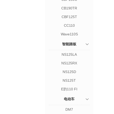
CB190TR
CBF125T
CC110
Wave110S
智能踏板
NS125LA
NS125RX
NS125D
NS125T
E韵110 FI
电动车
DM7