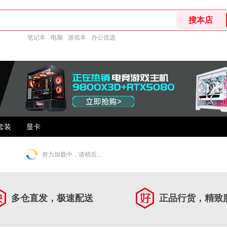
笔记本
电脑
游戏本
办公优选
套装
显卡
努力加载中，请稍后...
多仓直发，极速配送
正品行货，精致