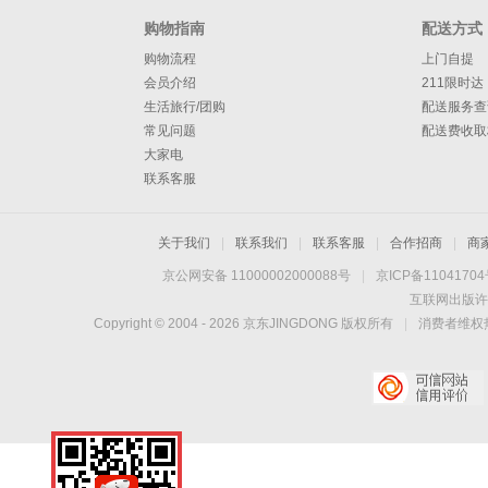
购物指南
配送方式
购物流程
上门自提
会员介绍
211限时达
生活旅行/团购
配送服务查
常见问题
配送费收取
大家电
联系客服
关于我们
|
联系我们
|
联系客服
|
合作招商
|
商
京公网安备 11000002000088号
|
京ICP备1104170
互联网出版许
Copyright © 2004 -
2026
京东JINGDONG 版权所有
|
消费者维权热