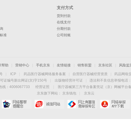
支付方式
货到付款
在线支付
询
分期付款
标准
公司转账
家帮助
|
营销中心
|
手机京东
|
友情链接
|
销售联盟
|
京东社区
|
风险监
4号
|
ICP
|
药品医疗器械网络服务备案
|
自营医疗器械经营资质
|
药品网络
可证编号新出网证(京)字150号
|
出版物经营许可证
|
违法和不良信息举报电话：40
线：4006067733
经营证照
|
医疗器械第三方平台备案凭证（京）网械平台备字（
京东旗下网站：
京东钱包
|
京东云