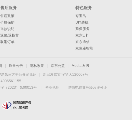
售后服务
特色服务
售后政策
夺宝岛
价格保护
DIY装机
退款说明
延保服务
返修/退换货
京东E卡
取消订单
京东通信
京鱼座智能
测
|
质量公告
|
隐私政策
|
京东公益
|
Media & IR
交易第三方平台备案凭证
|
新出发京零 字第大120007号
06561155
2023）第00013号
|
营业执照
|
增值电信业务经营许可证