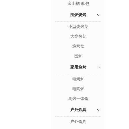
金山橘-驮包
围炉烧烤
小型烧烤架
大烧烤架
烧烤盘
围炉
家用烧烤
电烤炉
电陶炉
刷烤一体锅
户外炊具
户外锅具