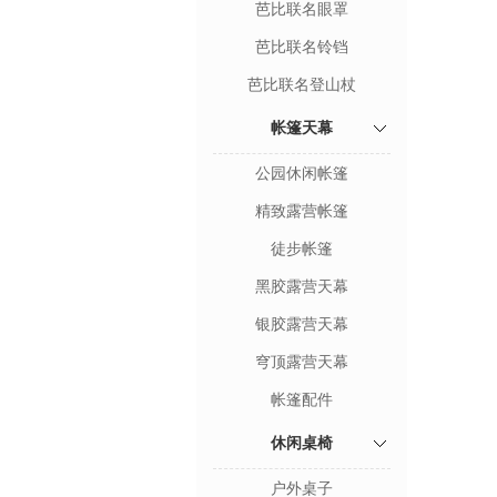
芭比联名眼罩
芭比联名铃铛
芭比联名登山杖
帐篷天幕
公园休闲帐篷
精致露营帐篷
徒步帐篷
黑胶露营天幕
银胶露营天幕
穹顶露营天幕
帐篷配件
休闲桌椅
户外桌子