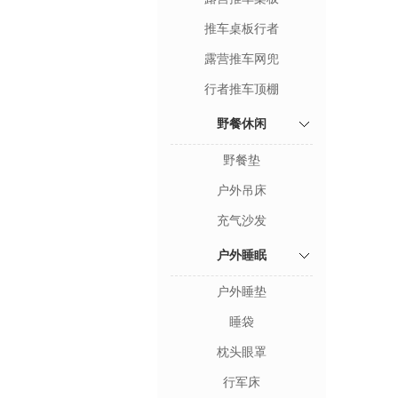
推车桌板行者
露营推车网兜
行者推车顶棚
野餐休闲
野餐垫
户外吊床
充气沙发
户外睡眠
户外睡垫
睡袋
枕头眼罩
行军床