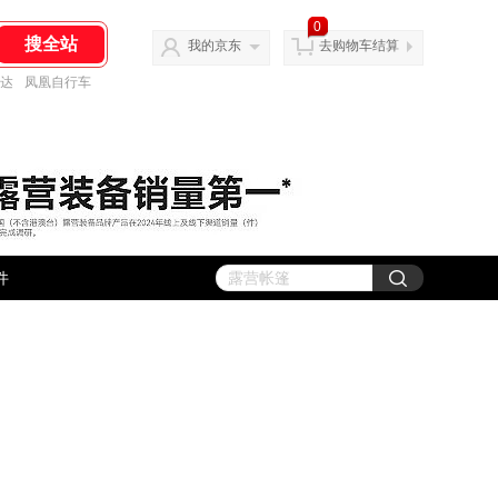
0
我的京东
去购物车结算
达
凤凰自行车
件