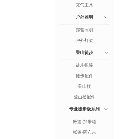
充气工具
户外照明
露营照明
户外灯架
登山徒步
徒步帐篷
徒步配件
登山杖
登山杖配件
专业徒步极系列
帐篷-加米聪
帐篷-阿布吉