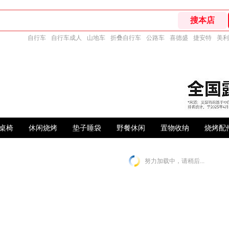
自行车
自行车成人
山地车
折叠自行车
公路车
喜德盛
捷安特
美利
桌椅
休闲烧烤
垫子睡袋
野餐休闲
置物收纳
烧烤配
努力加载中，请稍后...