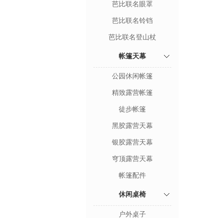
芭比联名眼罩
芭比联名铃铛
芭比联名登山杖
帐篷天幕
公园休闲帐篷
精致露营帐篷
徒步帐篷
黑胶露营天幕
银胶露营天幕
穹顶露营天幕
帐篷配件
休闲桌椅
户外桌子