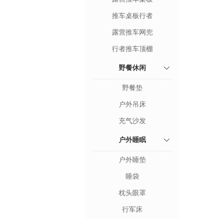
推车桌板行者
露营推车网兜
行者推车顶棚
野餐休闲
野餐垫
户外吊床
充气沙发
户外睡眠
户外睡垫
睡袋
枕头眼罩
行军床