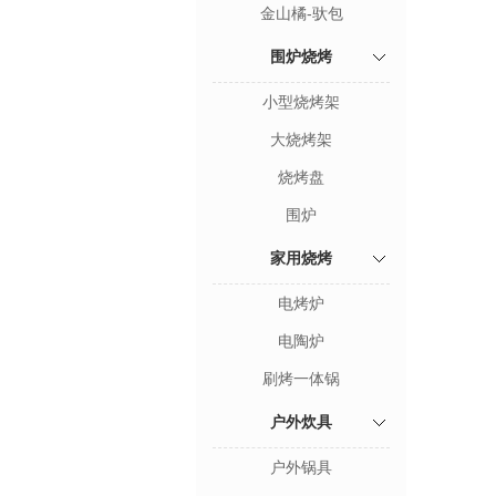
金山橘-驮包
围炉烧烤
小型烧烤架
大烧烤架
烧烤盘
围炉
家用烧烤
电烤炉
电陶炉
刷烤一体锅
户外炊具
户外锅具