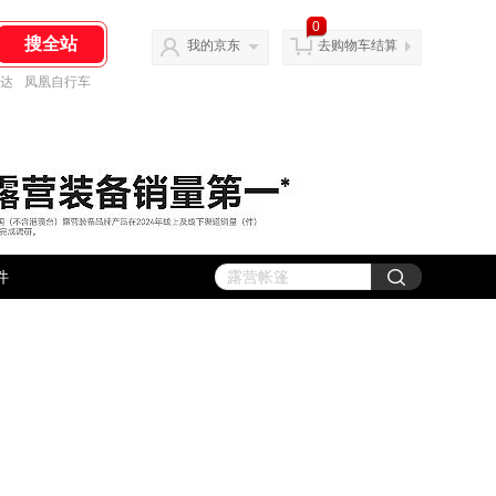
0
我的京东
去购物车结算
达
凤凰自行车
件