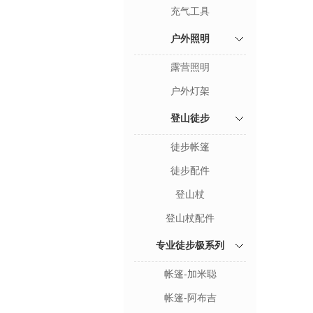
充气工具
户外照明
露营照明
户外灯架
登山徒步
徒步帐篷
徒步配件
登山杖
登山杖配件
专业徒步极系列
帐篷-加米聪
帐篷-阿布吉