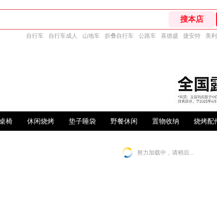
自行车
自行车成人
山地车
折叠自行车
公路车
喜德盛
捷安特
美利
桌椅
休闲烧烤
垫子睡袋
野餐休闲
置物收纳
烧烤配
努力加载中，请稍后...