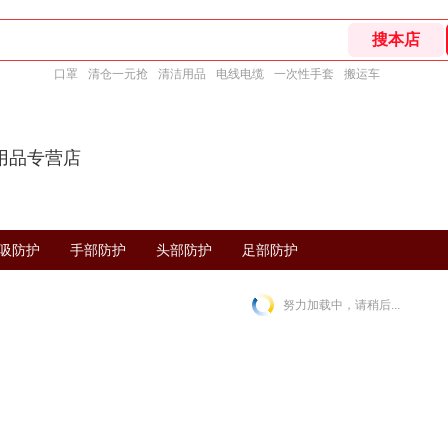
口罩
清仓一元抢
清洁用品
电线电缆
一次性手套
搬运车
用品专营店
吸防护
手部防护
头部防护
足部防护
努力加载中，请稍后...