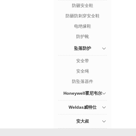
防砸安全鞋
防砸防刺穿安全鞋
电绝缘鞋
防护靴
坠落防护
安全带
安全绳
防坠落器件
Honeywell霍尼韦尔
Weldas威特仕
安大叔