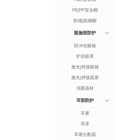
PE|PP安全帽
防撞|阻燃帽
眼脸部防护
防冲击眼镜
护目眼罩
激光|焊接眼镜
激光|焊接面屏
洗眼器材
耳部防护
耳塞
耳罩
耳塞分配器