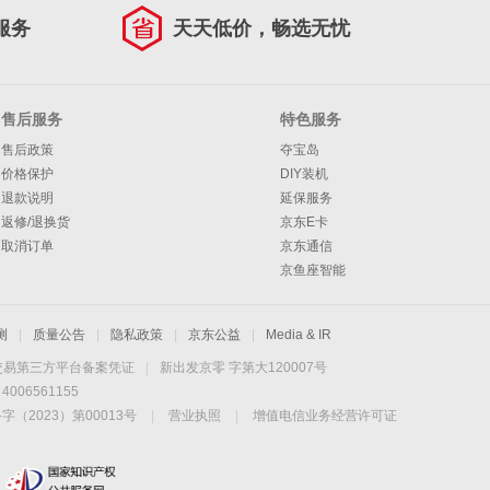
服务
天天低价，畅选无忧
售后服务
特色服务
售后政策
夺宝岛
价格保护
DIY装机
退款说明
延保服务
返修/退换货
京东E卡
取消订单
京东通信
京鱼座智能
测
|
质量公告
|
隐私政策
|
京东公益
|
Media & IR
交易第三方平台备案凭证
|
新出发京零 字第大120007号
06561155
2023）第00013号
|
营业执照
|
增值电信业务经营许可证