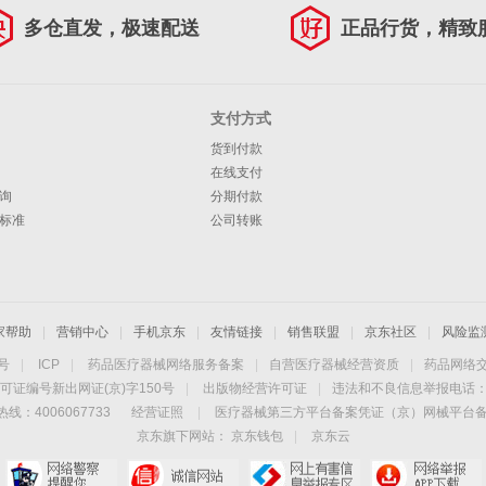
多仓直发，极速配送
正品行货，精致
支付方式
货到付款
在线支付
询
分期付款
标准
公司转账
家帮助
|
营销中心
|
手机京东
|
友情链接
|
销售联盟
|
京东社区
|
风险监
4号
|
ICP
|
药品医疗器械网络服务备案
|
自营医疗器械经营资质
|
药品网络
可证编号新出网证(京)字150号
|
出版物经营许可证
|
违法和不良信息举报电话：40
线：4006067733
经营证照
|
医疗器械第三方平台备案凭证（京）网械平台备字（
京东旗下网站：
京东钱包
|
京东云