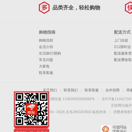
品类齐全，轻松购物
购物指南
配送方式
购物流程
上门自提
会员介绍
211限时达
生活旅行/团购
配送服务查
常见问题
配送费收取
大家电
联系客服
关于我们
|
联系我们
|
联系客服
|
合作招商
|
商
京公网安备 11000002000088号
|
京ICP备1104170
互联网出版许
Copyright © 2004 -
2026
京东JINGDONG 版权所有
|
消费者维权热
手机扫一扫，劲爆优
惠触手可得！